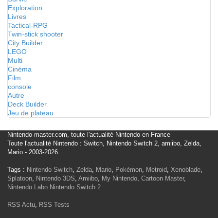
Exploration
Livres
Tactical-RPG
Twin-stick shooter
City Builder
LEGO
Multi
Cinéma
Film
console
Autre
Deck Builder
Jeu de plateau
Nintendo-master.com, toute l'actualité Nintendo en France
Toute l'actualité Nintendo : Switch, Nintendo Switch 2, amiibo, Zelda,
Mario - 2003-2026
Tags :
Nintendo Switch
,
Zelda
,
Mario
,
Pokémon
,
Metroid
,
Xenoblade
,
Splatoon
,
Nintendo 3DS
,
Amiibo
,
My Nintendo
,
Cartoon Master
,
Nintendo Labo
Nintendo Switch 2
RSS Actu
,
RSS Tests