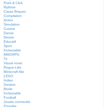
Point & Click
Rythme
Casse Briques
Compilation
Action
Simulation
Cuisine
Danse
Dessin
Educatif
Sport
Inclassable
MMORPG
Tir
Visual novel
Rogue-Like
Minecraft-like
LEGO
Indies
Gestion
Mode
Inclassable
Football
Jouets connectés
Enquête