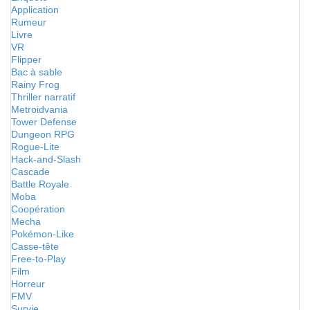
Application
Rumeur
Livre
VR
Flipper
Bac à sable
Rainy Frog
Thriller narratif
Metroidvania
Tower Defense
Dungeon RPG
Rogue-Lite
Hack-and-Slash
Cascade
Battle Royale
Moba
Coopération
Mecha
Pokémon-Like
Casse-tête
Free-to-Play
Film
Horreur
FMV
Survie