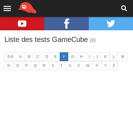
Liste des tests GameCube
(0)
0-9
A
B
C
D
E
F
G
H
I
J
K
L
M
N
O
P
Q
R
S
T
U
V
W
X
Y
Z