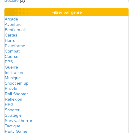
Société
(2)
Filtrer par genre
Arcade
Aventure
Beat'em all
Cartes
Horror
Plateforme
Combat
Course
FPS
Guerre
Infiltration
Musique
Shoot'em up
Puzzle
Rail Shooter
Réflexion
RPG
Shooter
Stratégie
Survival horror
Tactique
Party Game