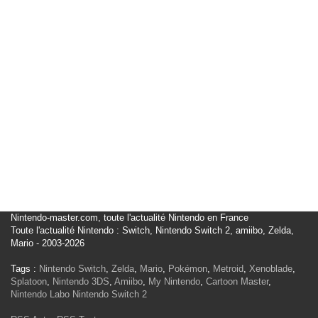
Nintendo-master.com, toute l'actualité Nintendo en France
Toute l'actualité Nintendo : Switch, Nintendo Switch 2, amiibo, Zelda,
Mario - 2003-2026
Tags :
Nintendo Switch
,
Zelda
,
Mario
,
Pokémon
,
Metroid
,
Xenoblade
,
Splatoon
,
Nintendo 3DS
,
Amiibo
,
My Nintendo
,
Cartoon Master
,
Nintendo Labo
Nintendo Switch 2