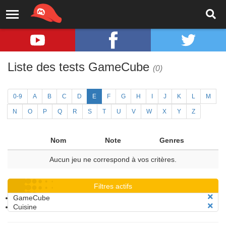
Liste des tests GameCube
(0)
0-9
A
B
C
D
E
F
G
H
I
J
K
L
M
N
O
P
Q
R
S
T
U
V
W
X
Y
Z
Nom
Note
Genres
Aucun jeu ne correspond à vos critères.
Filtres actifs
GameCube
Cuisine