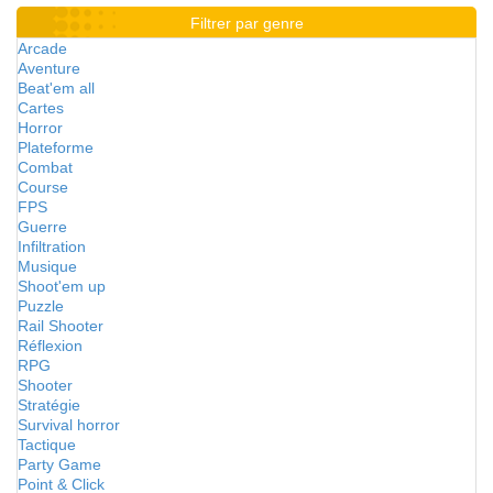
Filtrer par genre
Arcade
Aventure
Beat'em all
Cartes
Horror
Plateforme
Combat
Course
FPS
Guerre
Infiltration
Musique
Shoot'em up
Puzzle
Rail Shooter
Réflexion
RPG
Shooter
Stratégie
Survival horror
Tactique
Party Game
Point & Click