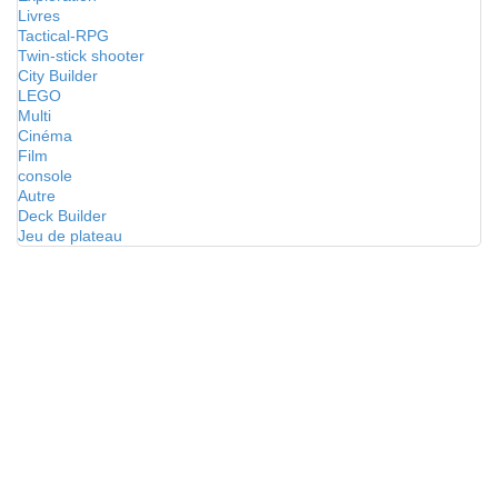
Livres
Tactical-RPG
Twin-stick shooter
City Builder
LEGO
Multi
Cinéma
Film
console
Autre
Deck Builder
Jeu de plateau