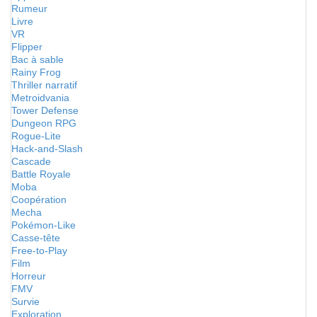
Rumeur
Livre
VR
Flipper
Bac à sable
Rainy Frog
Thriller narratif
Metroidvania
Tower Defense
Dungeon RPG
Rogue-Lite
Hack-and-Slash
Cascade
Battle Royale
Moba
Coopération
Mecha
Pokémon-Like
Casse-tête
Free-to-Play
Film
Horreur
FMV
Survie
Exploration