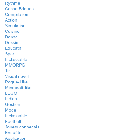
Rythme
Casse Briques
Compilation
Action
Simulation
Cuisine
Danse
Dessin
Educatif
Sport
Inclassable
MMORPG
Tir
Visual novel
Rogue-Like
Minecraft-like
LEGO
Indies
Gestion
Mode
Inclassable
Football
Jouets connectés
Enquête
Application