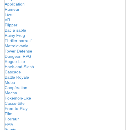
Application
Rumeur
Livre
VR
Flipper
Bac à sable
Rainy Frog
Thriller narratif
Metroidvania
Tower Defense
Dungeon RPG
Rogue-Lite
Hack-and-Slash
Cascade
Battle Royale
Moba
Coopération
Mecha
Pokémon-Like
Casse-tête
Free-to-Play
Film
Horreur
FMV
Survie