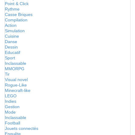
Point & Click
Rythme
Casse Briques
Compilation
Action
Simulation
Cuisine
Danse
Dessin
Educatif
Sport
Inclassable
MMORPG
Tir
Visual novel
Rogue-Like
Minecraft-like
LEGO
Indies
Gestion
Mode
Inclassable
Football
Jouets connectés
Enquête