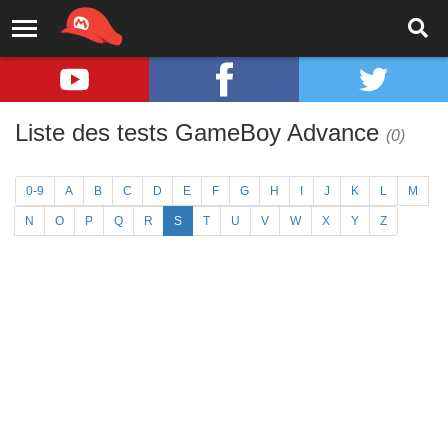
Liste des tests GameBoy Advance
(0)
0-9
A
B
C
D
E
F
G
H
I
J
K
L
M
N
O
P
Q
R
S
T
U
V
W
X
Y
Z