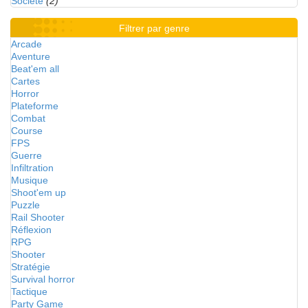
Société
(2)
Filtrer par genre
Arcade
Aventure
Beat'em all
Cartes
Horror
Plateforme
Combat
Course
FPS
Guerre
Infiltration
Musique
Shoot'em up
Puzzle
Rail Shooter
Réflexion
RPG
Shooter
Stratégie
Survival horror
Tactique
Party Game