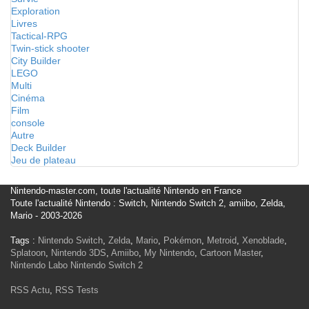
Exploration
Livres
Tactical-RPG
Twin-stick shooter
City Builder
LEGO
Multi
Cinéma
Film
console
Autre
Deck Builder
Jeu de plateau
Nintendo-master.com, toute l'actualité Nintendo en France
Toute l'actualité Nintendo : Switch, Nintendo Switch 2, amiibo, Zelda,
Mario - 2003-2026
Tags :
Nintendo Switch
,
Zelda
,
Mario
,
Pokémon
,
Metroid
,
Xenoblade
,
Splatoon
,
Nintendo 3DS
,
Amiibo
,
My Nintendo
,
Cartoon Master
,
Nintendo Labo
Nintendo Switch 2
RSS Actu
,
RSS Tests