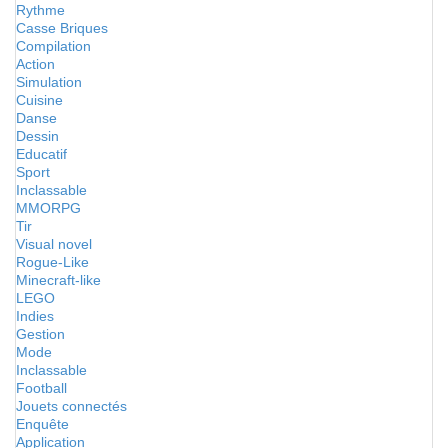
Rythme
Casse Briques
Compilation
Action
Simulation
Cuisine
Danse
Dessin
Educatif
Sport
Inclassable
MMORPG
Tir
Visual novel
Rogue-Like
Minecraft-like
LEGO
Indies
Gestion
Mode
Inclassable
Football
Jouets connectés
Enquête
Application