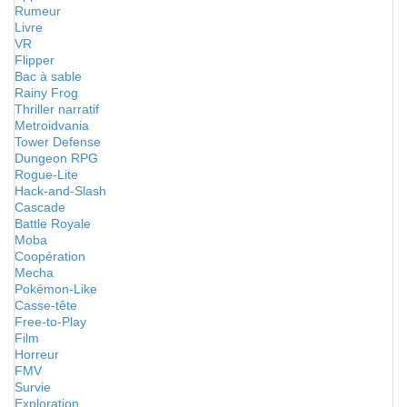
Rumeur
Livre
VR
Flipper
Bac à sable
Rainy Frog
Thriller narratif
Metroidvania
Tower Defense
Dungeon RPG
Rogue-Lite
Hack-and-Slash
Cascade
Battle Royale
Moba
Coopération
Mecha
Pokémon-Like
Casse-tête
Free-to-Play
Film
Horreur
FMV
Survie
Exploration