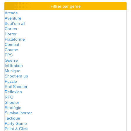
Filtrer par genre
Arcade
Aventure
Beat'em all
Cartes
Horror
Plateforme
Combat
Course
FPS
Guerre
Infiltration
Musique
Shoot'em up
Puzzle
Rail Shooter
Réflexion
RPG
Shooter
Stratégie
Survival horror
Tactique
Party Game
Point & Click