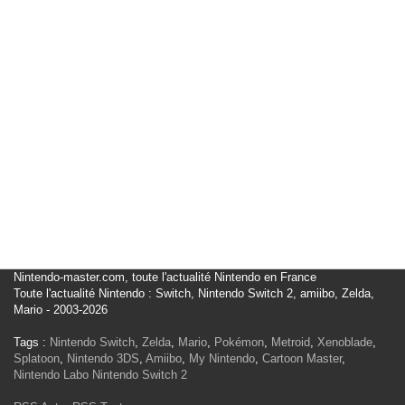
Nintendo-master.com, toute l'actualité Nintendo en France
Toute l'actualité Nintendo : Switch, Nintendo Switch 2, amiibo, Zelda,
Mario - 2003-2026
Tags :
Nintendo Switch
,
Zelda
,
Mario
,
Pokémon
,
Metroid
,
Xenoblade
,
Splatoon
,
Nintendo 3DS
,
Amiibo
,
My Nintendo
,
Cartoon Master
,
Nintendo Labo
Nintendo Switch 2