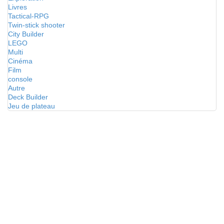
Livres
Tactical-RPG
Twin-stick shooter
City Builder
LEGO
Multi
Cinéma
Film
console
Autre
Deck Builder
Jeu de plateau