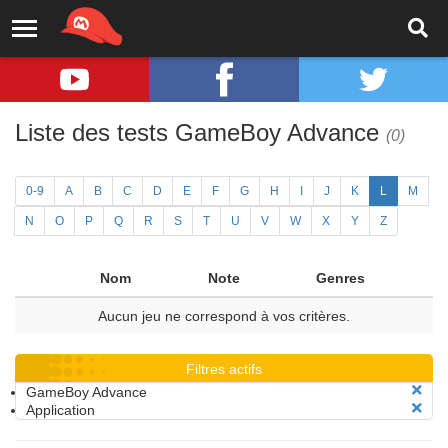
Liste des tests GameBoy Advance
(0)
0-9
A
B
C
D
E
F
G
H
I
J
K
L
M
N
O
P
Q
R
S
T
U
V
W
X
Y
Z
Nom
Note
Genres
Aucun jeu ne correspond à vos critères.
Filtres actifs
GameBoy Advance
Application