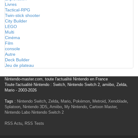
Livres
Tactical-RPG
Twin-stick shooter
City Builder
LEGO
Multi
Cinéma
Film
console
Autre
Deck Builder
Jeu de plateau
Nintendo-master.com, toute l'actualité Nintendo en France
Toute l'actualité Nintendo : Switch, Nintendo Switch 2, amiibo, Zelda,
Mario - 2003-2026
Tags :
Nintendo Switch
,
Zelda
,
Mario
,
Pokémon
,
Metroid
,
Xenoblade
,
Splatoon
,
Nintendo 3DS
,
Amiibo
,
My Nintendo
,
Cartoon Master
,
Nintendo Labo
Nintendo Switch 2
RSS Actu
,
RSS Tests