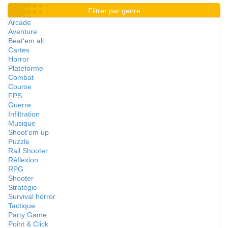
Filtrer par genre
Arcade
Aventure
Beat'em all
Cartes
Horror
Plateforme
Combat
Course
FPS
Guerre
Infiltration
Musique
Shoot'em up
Puzzle
Rail Shooter
Réflexion
RPG
Shooter
Stratégie
Survival horror
Tactique
Party Game
Point & Click