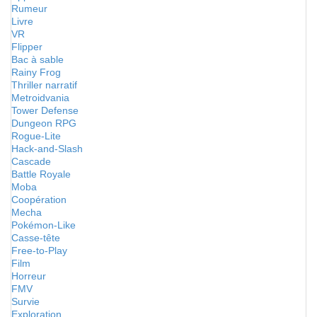
Rumeur
Livre
VR
Flipper
Bac à sable
Rainy Frog
Thriller narratif
Metroidvania
Tower Defense
Dungeon RPG
Rogue-Lite
Hack-and-Slash
Cascade
Battle Royale
Moba
Coopération
Mecha
Pokémon-Like
Casse-tête
Free-to-Play
Film
Horreur
FMV
Survie
Exploration