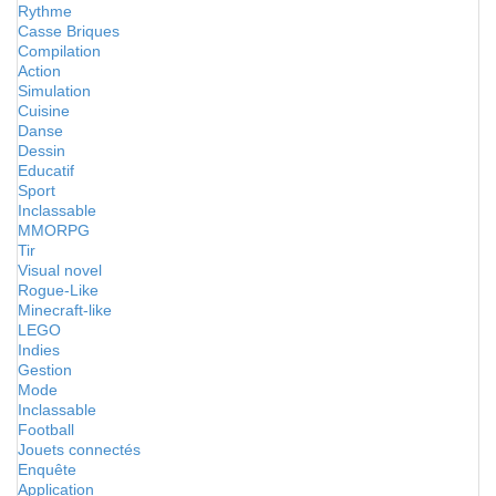
Rythme
Casse Briques
Compilation
Action
Simulation
Cuisine
Danse
Dessin
Educatif
Sport
Inclassable
MMORPG
Tir
Visual novel
Rogue-Like
Minecraft-like
LEGO
Indies
Gestion
Mode
Inclassable
Football
Jouets connectés
Enquête
Application