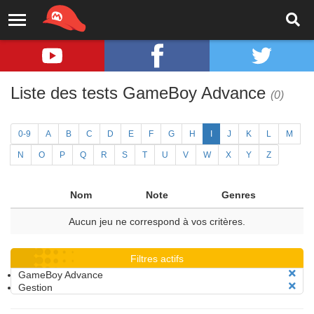
Liste des tests GameBoy Advance
(0)
0-9
A
B
C
D
E
F
G
H
I
J
K
L
M
N
O
P
Q
R
S
T
U
V
W
X
Y
Z
Nom
Note
Genres
Aucun jeu ne correspond à vos critères.
Filtres actifs
GameBoy Advance
Gestion