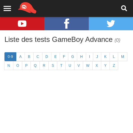
Liste des tests GameBoy Advance
(0)
0-9
A
B
C
D
E
F
G
H
I
J
K
L
M
N
O
P
Q
R
S
T
U
V
W
X
Y
Z