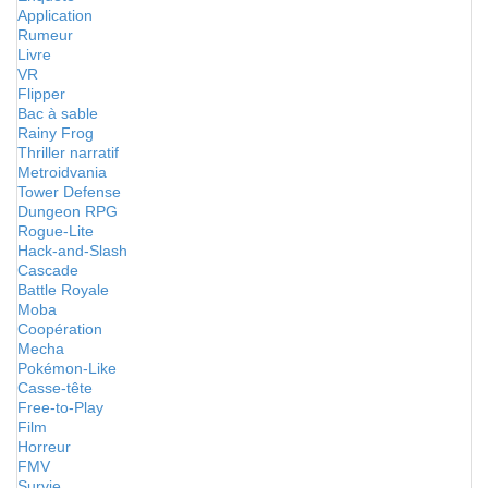
Application
Rumeur
Livre
VR
Flipper
Bac à sable
Rainy Frog
Thriller narratif
Metroidvania
Tower Defense
Dungeon RPG
Rogue-Lite
Hack-and-Slash
Cascade
Battle Royale
Moba
Coopération
Mecha
Pokémon-Like
Casse-tête
Free-to-Play
Film
Horreur
FMV
Survie