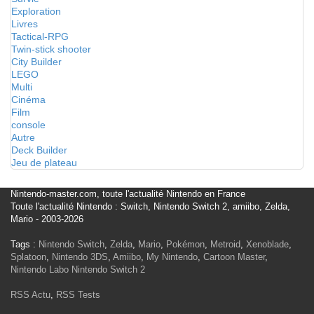
Exploration
Livres
Tactical-RPG
Twin-stick shooter
City Builder
LEGO
Multi
Cinéma
Film
console
Autre
Deck Builder
Jeu de plateau
Nintendo-master.com, toute l'actualité Nintendo en France
Toute l'actualité Nintendo : Switch, Nintendo Switch 2, amiibo, Zelda,
Mario - 2003-2026
Tags :
Nintendo Switch
,
Zelda
,
Mario
,
Pokémon
,
Metroid
,
Xenoblade
,
Splatoon
,
Nintendo 3DS
,
Amiibo
,
My Nintendo
,
Cartoon Master
,
Nintendo Labo
Nintendo Switch 2
RSS Actu
,
RSS Tests