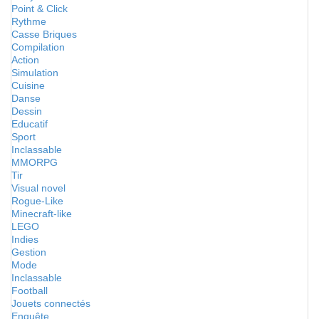
Point & Click
Rythme
Casse Briques
Compilation
Action
Simulation
Cuisine
Danse
Dessin
Educatif
Sport
Inclassable
MMORPG
Tir
Visual novel
Rogue-Like
Minecraft-like
LEGO
Indies
Gestion
Mode
Inclassable
Football
Jouets connectés
Enquête