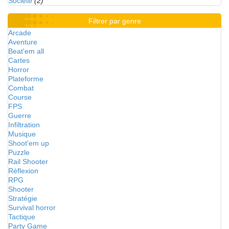
Société
(2)
Filtrer par genre
Arcade
Aventure
Beat'em all
Cartes
Horror
Plateforme
Combat
Course
FPS
Guerre
Infiltration
Musique
Shoot'em up
Puzzle
Rail Shooter
Réflexion
RPG
Shooter
Stratégie
Survival horror
Tactique
Party Game