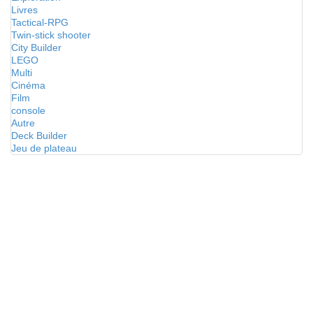
Livres
Tactical-RPG
Twin-stick shooter
City Builder
LEGO
Multi
Cinéma
Film
console
Autre
Deck Builder
Jeu de plateau