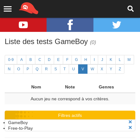
Liste des tests GameBoy
(0)
0-9
A
B
C
D
E
F
G
H
I
J
K
L
M
N
O
P
Q
R
S
T
U
V
W
X
Y
Z
Nom
Note
Genres
Aucun jeu ne correspond à vos critères.
Filtres actifs
GameBoy
Free-to-Play