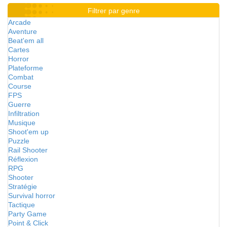
Filtrer par genre
Arcade
Aventure
Beat'em all
Cartes
Horror
Plateforme
Combat
Course
FPS
Guerre
Infiltration
Musique
Shoot'em up
Puzzle
Rail Shooter
Réflexion
RPG
Shooter
Stratégie
Survival horror
Tactique
Party Game
Point & Click