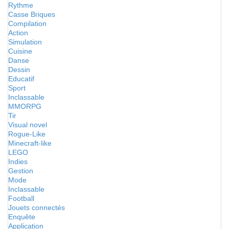
Rythme
Casse Briques
Compilation
Action
Simulation
Cuisine
Danse
Dessin
Educatif
Sport
Inclassable
MMORPG
Tir
Visual novel
Rogue-Like
Minecraft-like
LEGO
Indies
Gestion
Mode
Inclassable
Football
Jouets connectés
Enquête
Application