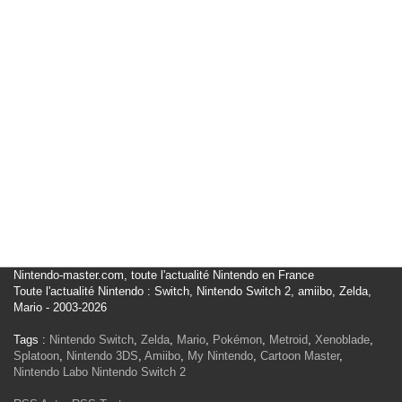
Nintendo-master.com, toute l'actualité Nintendo en France
Toute l'actualité Nintendo : Switch, Nintendo Switch 2, amiibo, Zelda,
Mario - 2003-2026
Tags :
Nintendo Switch
,
Zelda
,
Mario
,
Pokémon
,
Metroid
,
Xenoblade
,
Splatoon
,
Nintendo 3DS
,
Amiibo
,
My Nintendo
,
Cartoon Master
,
Nintendo Labo
Nintendo Switch 2