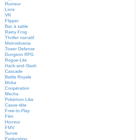
Rumeur
Livre
VR
Flipper
Bac à sable
Rainy Frog
Thriller narratif
Metroidvania
Tower Defense
Dungeon RPG
Rogue-Lite
Hack-and-Slash
Cascade
Battle Royale
Moba
Coopération
Mecha
Pokémon-Like
Casse-tête
Free-to-Play
Film
Horreur
FMV
Survie
Exploration