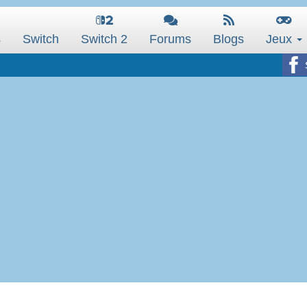
s
Switch
Switch 2
Forums
Blogs
Jeux