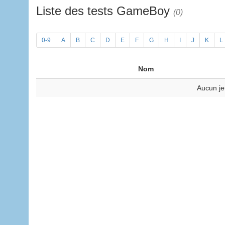
Liste des tests GameBoy
(0)
0-9
A
B
C
D
E
F
G
H
I
J
K
L
Nom
Aucun je