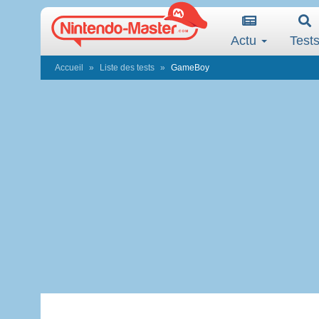
Actu
Test
Accueil
Liste des tests
GameBoy