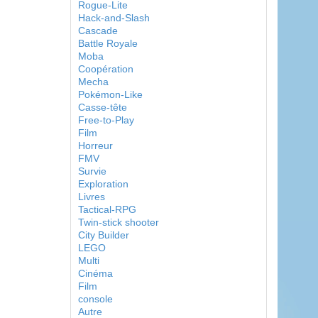
Rogue-Lite
Hack-and-Slash
Cascade
Battle Royale
Moba
Coopération
Mecha
Pokémon-Like
Casse-tête
Free-to-Play
Film
Horreur
FMV
Survie
Exploration
Livres
Tactical-RPG
Twin-stick shooter
City Builder
LEGO
Multi
Cinéma
Film
console
Autre