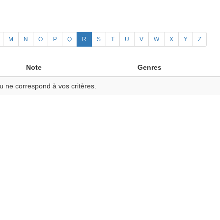
M
N
O
P
Q
R
S
T
U
V
W
X
Y
Z
Note
Genres
u ne correspond à vos critères.