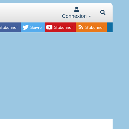
Connexion
S'abonner
Suivre
S'abonner
S'abonner