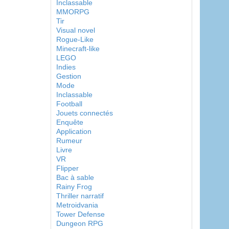
Inclassable
MMORPG
Tir
Visual novel
Rogue-Like
Minecraft-like
LEGO
Indies
Gestion
Mode
Inclassable
Football
Jouets connectés
Enquête
Application
Rumeur
Livre
VR
Flipper
Bac à sable
Rainy Frog
Thriller narratif
Metroidvania
Tower Defense
Dungeon RPG