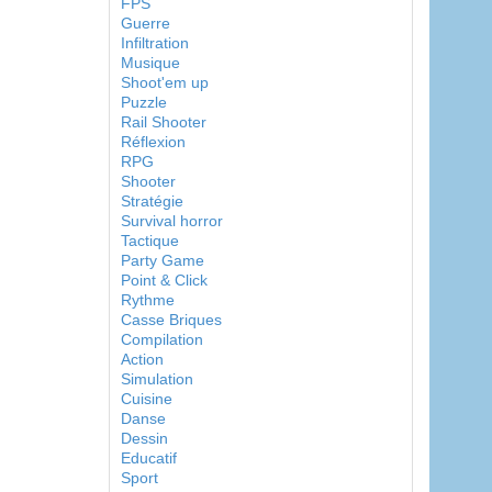
FPS
Guerre
Infiltration
Musique
Shoot'em up
Puzzle
Rail Shooter
Réflexion
RPG
Shooter
Stratégie
Survival horror
Tactique
Party Game
Point & Click
Rythme
Casse Briques
Compilation
Action
Simulation
Cuisine
Danse
Dessin
Educatif
Sport