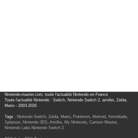
Nintendo-master.com, toute l'actualité Nintendo en France
Toute l'actualité Nintendo : Switch, Nintendo Switch 2, amiibo, Zelda,
Mario - 2003-2026
Tags :
Nintendo Switch
,
Zelda
,
Mario
,
Pokémon
,
Metroid
,
Xenoblade
,
Splatoon
,
Nintendo 3DS
,
Amiibo
,
My Nintendo
,
Cartoon Master
,
Nintendo Labo
Nintendo Switch 2