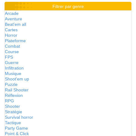
Filtrer par genre
Arcade
Aventure
Beat'em all
Cartes
Horror
Plateforme
Combat
Course
FPS
Guerre
Infiltration
Musique
Shoot'em up
Puzzle
Rail Shooter
Réflexion
RPG
Shooter
Stratégie
Survival horror
Tactique
Party Game
Point & Click