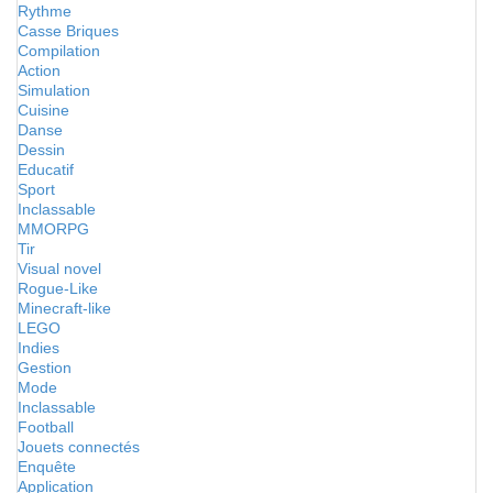
Rythme
Casse Briques
Compilation
Action
Simulation
Cuisine
Danse
Dessin
Educatif
Sport
Inclassable
MMORPG
Tir
Visual novel
Rogue-Like
Minecraft-like
LEGO
Indies
Gestion
Mode
Inclassable
Football
Jouets connectés
Enquête
Application