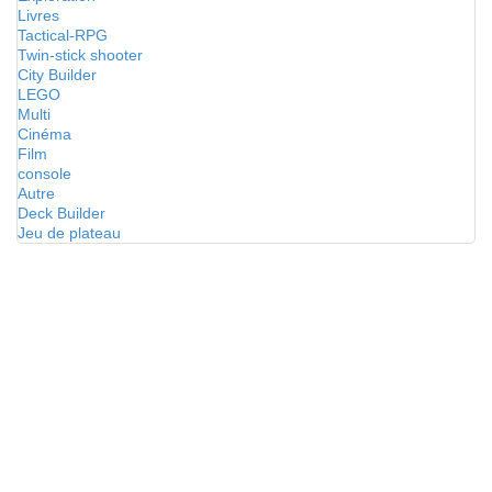
Livres
Tactical-RPG
Twin-stick shooter
City Builder
LEGO
Multi
Cinéma
Film
console
Autre
Deck Builder
Jeu de plateau