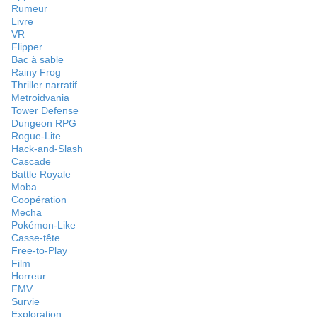
Rumeur
Livre
VR
Flipper
Bac à sable
Rainy Frog
Thriller narratif
Metroidvania
Tower Defense
Dungeon RPG
Rogue-Lite
Hack-and-Slash
Cascade
Battle Royale
Moba
Coopération
Mecha
Pokémon-Like
Casse-tête
Free-to-Play
Film
Horreur
FMV
Survie
Exploration