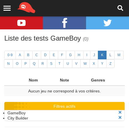
Liste des tests GameBoy
(0)
0-9
A
B
C
D
E
F
G
H
I
J
K
L
M
N
O
P
Q
R
S
T
U
V
W
X
Y
Z
Nom
Note
Genres
Aucun jeu ne correspond à vos critères.
Filtres actifs
GameBoy
City Builder