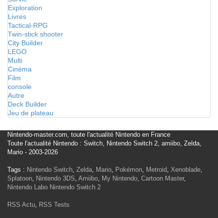
Exploration
Livres
Tactical-RPG
Twin-stick shooter
City Builder
LEGO
Multi
Cinéma
Film
console
Autre
Deck Builder
Jeu de plateau
Nintendo-master.com, toute l'actualité Nintendo en France
Toute l'actualité Nintendo : Switch, Nintendo Switch 2, amiibo, Zelda,
Mario - 2003-2026
Tags :
Nintendo Switch
,
Zelda
,
Mario
,
Pokémon
,
Metroid
,
Xenoblade
,
Splatoon
,
Nintendo 3DS
,
Amiibo
,
My Nintendo
,
Cartoon Master
,
Nintendo Labo
Nintendo Switch 2
RSS Actu
,
RSS Tests