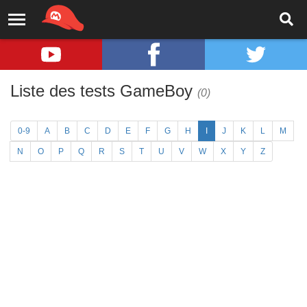
Liste des tests GameBoy
(0)
0-9
A
B
C
D
E
F
G
H
I
J
K
L
M
N
O
P
Q
R
S
T
U
V
W
X
Y
Z