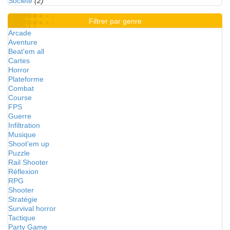
Société
(2)
Filtrer par genre
Arcade
Aventure
Beat'em all
Cartes
Horror
Plateforme
Combat
Course
FPS
Guerre
Infiltration
Musique
Shoot'em up
Puzzle
Rail Shooter
Réflexion
RPG
Shooter
Stratégie
Survival horror
Tactique
Party Game