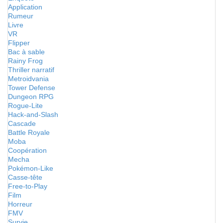
Application
Rumeur
Livre
VR
Flipper
Bac à sable
Rainy Frog
Thriller narratif
Metroidvania
Tower Defense
Dungeon RPG
Rogue-Lite
Hack-and-Slash
Cascade
Battle Royale
Moba
Coopération
Mecha
Pokémon-Like
Casse-tête
Free-to-Play
Film
Horreur
FMV
Survie