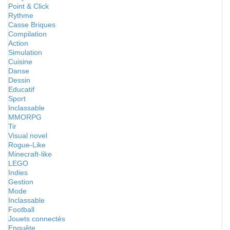
Point & Click
Rythme
Casse Briques
Compilation
Action
Simulation
Cuisine
Danse
Dessin
Educatif
Sport
Inclassable
MMORPG
Tir
Visual novel
Rogue-Like
Minecraft-like
LEGO
Indies
Gestion
Mode
Inclassable
Football
Jouets connectés
Enquête