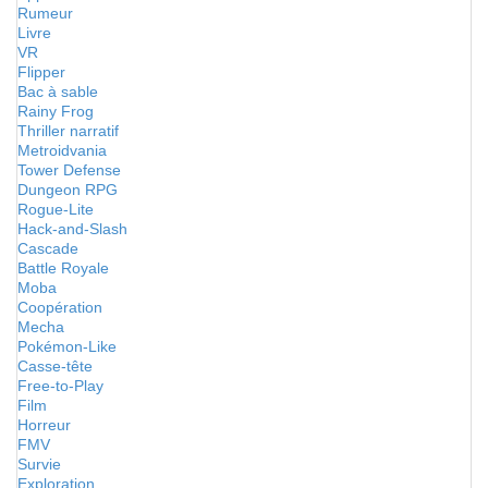
Rumeur
Livre
VR
Flipper
Bac à sable
Rainy Frog
Thriller narratif
Metroidvania
Tower Defense
Dungeon RPG
Rogue-Lite
Hack-and-Slash
Cascade
Battle Royale
Moba
Coopération
Mecha
Pokémon-Like
Casse-tête
Free-to-Play
Film
Horreur
FMV
Survie
Exploration