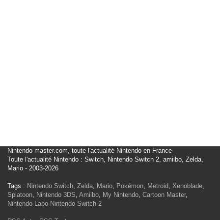
Nintendo-master.com, toute l'actualité Nintendo en France
Toute l'actualité Nintendo : Switch, Nintendo Switch 2, amiibo, Zelda,
Mario - 2003-2026
Tags :
Nintendo Switch
,
Zelda
,
Mario
,
Pokémon
,
Metroid
,
Xenoblade
,
Splatoon
,
Nintendo 3DS
,
Amiibo
,
My Nintendo
,
Cartoon Master
,
Nintendo Labo
Nintendo Switch 2