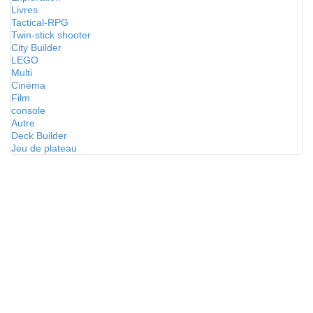
Livres
Tactical-RPG
Twin-stick shooter
City Builder
LEGO
Multi
Cinéma
Film
console
Autre
Deck Builder
Jeu de plateau