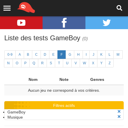
Liste des tests GameBoy
(0)
0-9
A
B
C
D
E
F
G
H
I
J
K
L
M
N
O
P
Q
R
S
T
U
V
W
X
Y
Z
Nom
Note
Genres
Aucun jeu ne correspond à vos critères.
Filtres actifs
GameBoy
Musique