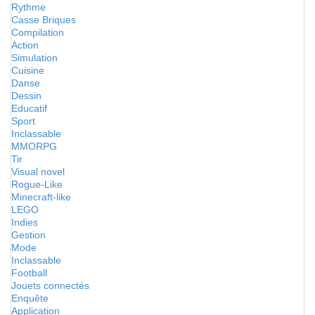
Rythme
Casse Briques
Compilation
Action
Simulation
Cuisine
Danse
Dessin
Educatif
Sport
Inclassable
MMORPG
Tir
Visual novel
Rogue-Like
Minecraft-like
LEGO
Indies
Gestion
Mode
Inclassable
Football
Jouets connectés
Enquête
Application