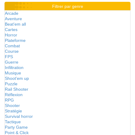
Filtrer par genre
Arcade
Aventure
Beat'em all
Cartes
Horror
Plateforme
Combat
Course
FPS
Guerre
Infiltration
Musique
Shoot'em up
Puzzle
Rail Shooter
Réflexion
RPG
Shooter
Stratégie
Survival horror
Tactique
Party Game
Point & Click