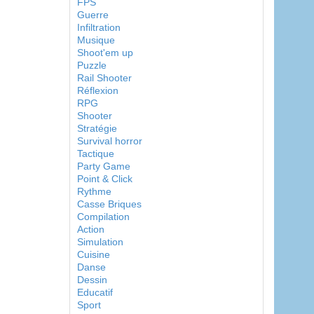
FPS
Guerre
Infiltration
Musique
Shoot'em up
Puzzle
Rail Shooter
Réflexion
RPG
Shooter
Stratégie
Survival horror
Tactique
Party Game
Point & Click
Rythme
Casse Briques
Compilation
Action
Simulation
Cuisine
Danse
Dessin
Educatif
Sport