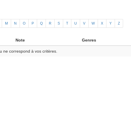
M
N
O
P
Q
R
S
T
U
V
W
X
Y
Z
Note
Genres
u ne correspond à vos critères.