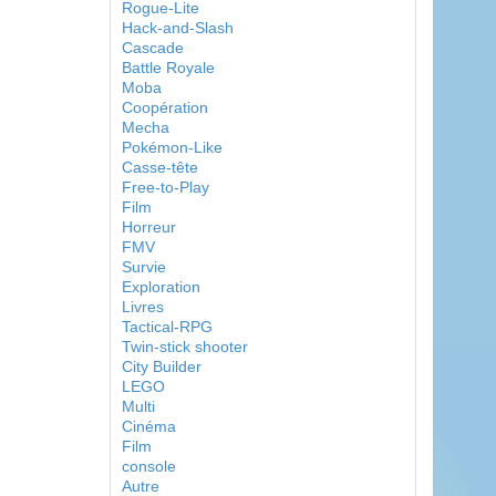
Rogue-Lite
Hack-and-Slash
Cascade
Battle Royale
Moba
Coopération
Mecha
Pokémon-Like
Casse-tête
Free-to-Play
Film
Horreur
FMV
Survie
Exploration
Livres
Tactical-RPG
Twin-stick shooter
City Builder
LEGO
Multi
Cinéma
Film
console
Autre