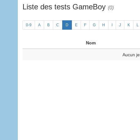
Liste des tests GameBoy
(0)
0-9
A
B
C
D
E
F
G
H
I
J
K
L
Nom
Aucun je