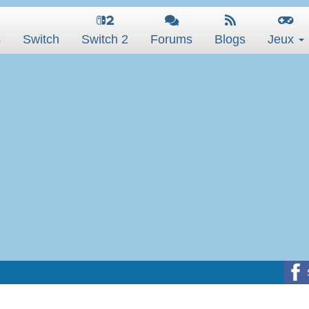
s
Switch
Switch 2
Forums
Blogs
Jeux