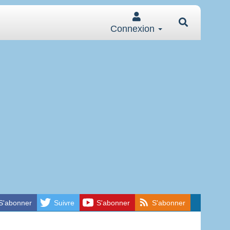
Connexion
S'abonner
Suivre
S'abonner
S'abonner