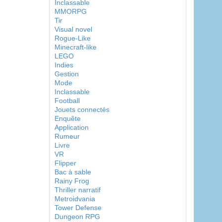
Inclassable
MMORPG
Tir
Visual novel
Rogue-Like
Minecraft-like
LEGO
Indies
Gestion
Mode
Inclassable
Football
Jouets connectés
Enquête
Application
Rumeur
Livre
VR
Flipper
Bac à sable
Rainy Frog
Thriller narratif
Metroidvania
Tower Defense
Dungeon RPG