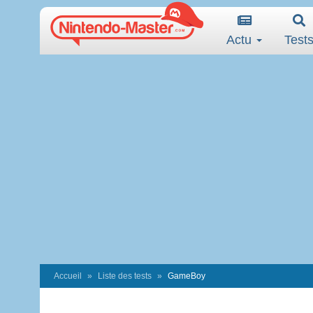
Actu
Test
Accueil
Liste des tests
GameBoy