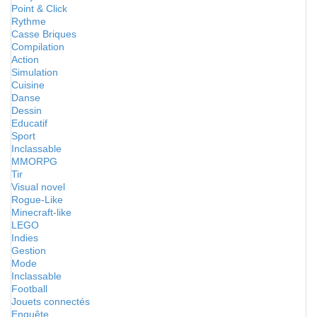
Point & Click
Rythme
Casse Briques
Compilation
Action
Simulation
Cuisine
Danse
Dessin
Educatif
Sport
Inclassable
MMORPG
Tir
Visual novel
Rogue-Like
Minecraft-like
LEGO
Indies
Gestion
Mode
Inclassable
Football
Jouets connectés
Enquête