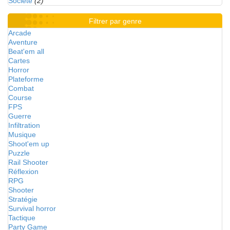
Société
(2)
Filtrer par genre
Arcade
Aventure
Beat'em all
Cartes
Horror
Plateforme
Combat
Course
FPS
Guerre
Infiltration
Musique
Shoot'em up
Puzzle
Rail Shooter
Réflexion
RPG
Shooter
Stratégie
Survival horror
Tactique
Party Game