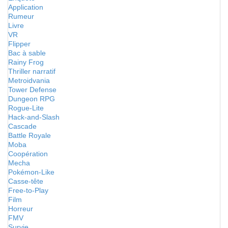
Application
Rumeur
Livre
VR
Flipper
Bac à sable
Rainy Frog
Thriller narratif
Metroidvania
Tower Defense
Dungeon RPG
Rogue-Lite
Hack-and-Slash
Cascade
Battle Royale
Moba
Coopération
Mecha
Pokémon-Like
Casse-tête
Free-to-Play
Film
Horreur
FMV
Survie