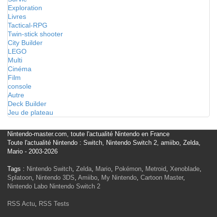
Exploration
Livres
Tactical-RPG
Twin-stick shooter
City Builder
LEGO
Multi
Cinéma
Film
console
Autre
Deck Builder
Jeu de plateau
Nintendo-master.com, toute l'actualité Nintendo en France
Toute l'actualité Nintendo : Switch, Nintendo Switch 2, amiibo, Zelda,
Mario - 2003-2026
Tags :
Nintendo Switch
,
Zelda
,
Mario
,
Pokémon
,
Metroid
,
Xenoblade
,
Splatoon
,
Nintendo 3DS
,
Amiibo
,
My Nintendo
,
Cartoon Master
,
Nintendo Labo
Nintendo Switch 2
RSS Actu
,
RSS Tests