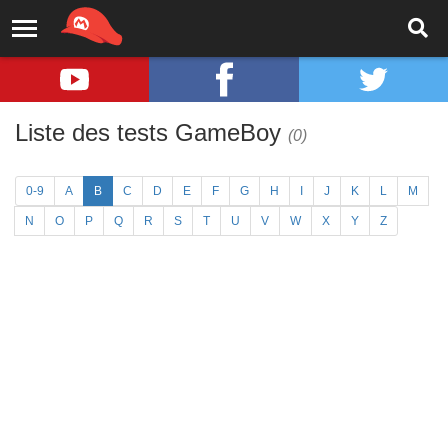
Liste des tests GameBoy
(0)
0-9
A
B
C
D
E
F
G
H
I
J
K
L
M
N
O
P
Q
R
S
T
U
V
W
X
Y
Z