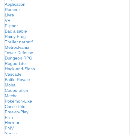
Application
Rumeur
Livre
VR
Flipper
Bac à sable
Rainy Frog
Thriller narratif
Metroidvania
Tower Defense
Dungeon RPG
Rogue-Lite
Hack-and-Slash
Cascade
Battle Royale
Moba
Coopération
Mecha
Pokémon-Like
Casse-tête
Free-to-Play
Film
Horreur
FMV
Survie