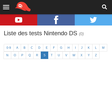
Liste des tests Nintendo DS
(0)
0-9
A
B
C
D
E
F
G
H
I
J
K
L
M
N
O
P
Q
R
S
T
U
V
W
X
Y
Z