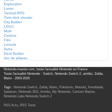
Exploration
Livres
Tactical-RPG
Twin-stick shooter
City Builder
LEGO
Multi
Cinéma
Film
console
Autre
Deck Builder
Jeu de plateau
Nintendo-master.com, toute l'actualité Nintendo en France
Toute l'actualité Nintendo : Switch, Nintendo Switch 2, amiibo, Zelda,
Mario - 2003-2026
Tags :
Nintendo Switch
,
Zelda
,
Mario
,
Pokémon
,
Metroid
,
Xenoblade
,
Splatoon
,
Nintendo 3DS
,
Amiibo
,
My Nintendo
,
Cartoon Master
,
Nintendo Labo
Nintendo Switch 2
RSS Actu
,
RSS Tests