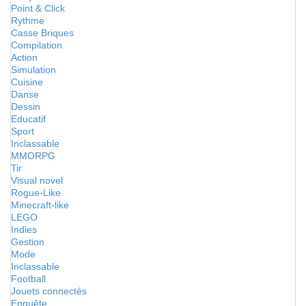
Point & Click
Rythme
Casse Briques
Compilation
Action
Simulation
Cuisine
Danse
Dessin
Educatif
Sport
Inclassable
MMORPG
Tir
Visual novel
Rogue-Like
Minecraft-like
LEGO
Indies
Gestion
Mode
Inclassable
Football
Jouets connectés
Enquête