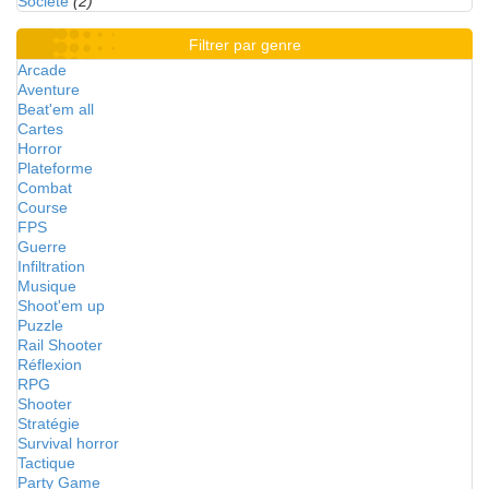
Société
(2)
Filtrer par genre
Arcade
Aventure
Beat'em all
Cartes
Horror
Plateforme
Combat
Course
FPS
Guerre
Infiltration
Musique
Shoot'em up
Puzzle
Rail Shooter
Réflexion
RPG
Shooter
Stratégie
Survival horror
Tactique
Party Game