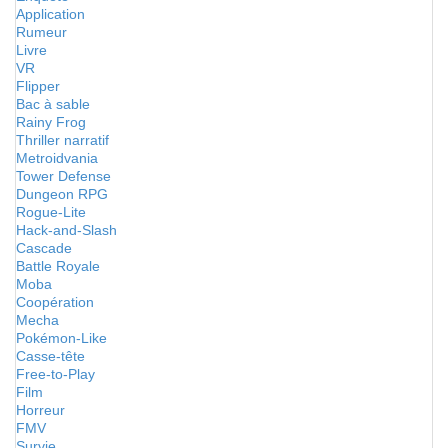
Application
Rumeur
Livre
VR
Flipper
Bac à sable
Rainy Frog
Thriller narratif
Metroidvania
Tower Defense
Dungeon RPG
Rogue-Lite
Hack-and-Slash
Cascade
Battle Royale
Moba
Coopération
Mecha
Pokémon-Like
Casse-tête
Free-to-Play
Film
Horreur
FMV
Survie