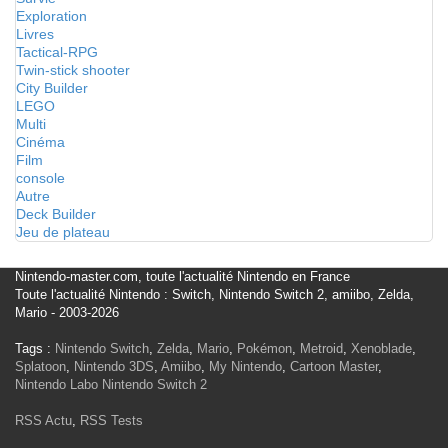
Exploration
Livres
Tactical-RPG
Twin-stick shooter
City Builder
LEGO
Multi
Cinéma
Film
console
Autre
Deck Builder
Jeu de plateau
Nintendo-master.com, toute l'actualité Nintendo en France
Toute l'actualité Nintendo : Switch, Nintendo Switch 2, amiibo, Zelda,
Mario - 2003-2026
Tags :
Nintendo Switch
,
Zelda
,
Mario
,
Pokémon
,
Metroid
,
Xenoblade
,
Splatoon
,
Nintendo 3DS
,
Amiibo
,
My Nintendo
,
Cartoon Master
,
Nintendo Labo
Nintendo Switch 2
RSS Actu
,
RSS Tests