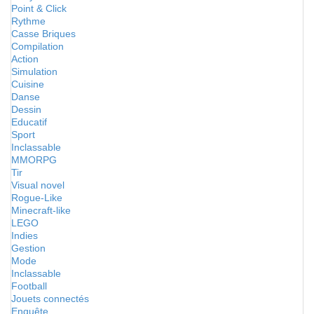
Point & Click
Rythme
Casse Briques
Compilation
Action
Simulation
Cuisine
Danse
Dessin
Educatif
Sport
Inclassable
MMORPG
Tir
Visual novel
Rogue-Like
Minecraft-like
LEGO
Indies
Gestion
Mode
Inclassable
Football
Jouets connectés
Enquête