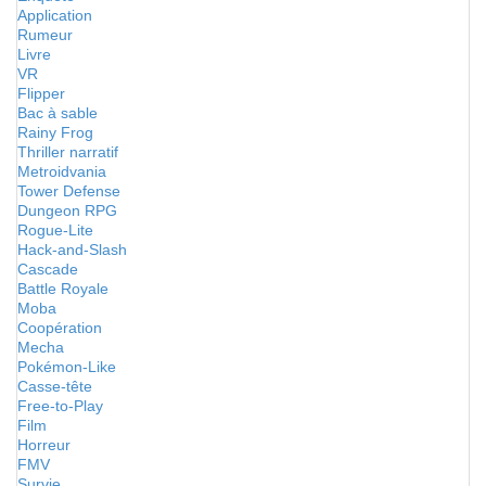
Application
Rumeur
Livre
VR
Flipper
Bac à sable
Rainy Frog
Thriller narratif
Metroidvania
Tower Defense
Dungeon RPG
Rogue-Lite
Hack-and-Slash
Cascade
Battle Royale
Moba
Coopération
Mecha
Pokémon-Like
Casse-tête
Free-to-Play
Film
Horreur
FMV
Survie