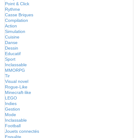
Point & Click
Rythme
Casse Briques
Compilation
Action
Simulation
Cuisine
Danse
Dessin
Educatif
Sport
Inclassable
MMORPG
Tir
Visual novel
Rogue-Like
Minecraft-like
LEGO
Indies
Gestion
Mode
Inclassable
Football
Jouets connectés
Enquête