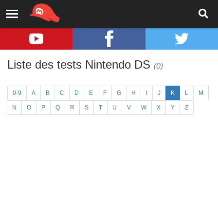
Liste des tests Nintendo DS
(0)
0-9
A
B
C
D
E
F
G
H
I
J
K
L
M
N
O
P
Q
R
S
T
U
V
W
X
Y
Z