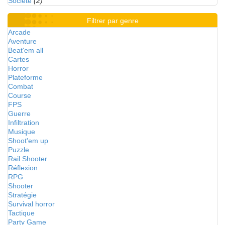
Société
(2)
Filtrer par genre
Arcade
Aventure
Beat'em all
Cartes
Horror
Plateforme
Combat
Course
FPS
Guerre
Infiltration
Musique
Shoot'em up
Puzzle
Rail Shooter
Réflexion
RPG
Shooter
Stratégie
Survival horror
Tactique
Party Game