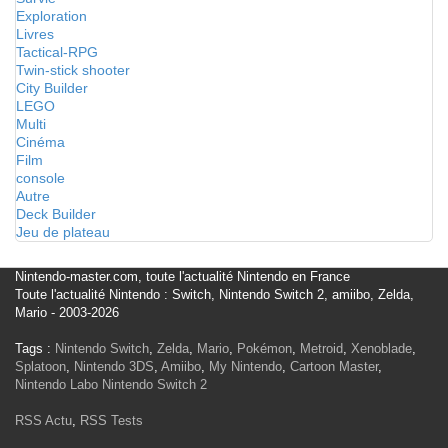
Exploration
Livres
Tactical-RPG
Twin-stick shooter
City Builder
LEGO
Multi
Cinéma
Film
console
Autre
Deck Builder
Jeu de plateau
Nintendo-master.com, toute l'actualité Nintendo en France
Toute l'actualité Nintendo : Switch, Nintendo Switch 2, amiibo, Zelda,
Mario - 2003-2026
Tags :
Nintendo Switch
,
Zelda
,
Mario
,
Pokémon
,
Metroid
,
Xenoblade
,
Splatoon
,
Nintendo 3DS
,
Amiibo
,
My Nintendo
,
Cartoon Master
,
Nintendo Labo
Nintendo Switch 2
RSS Actu
,
RSS Tests