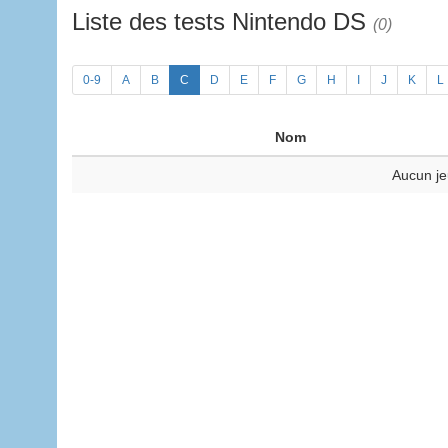
Liste des tests Nintendo DS
(0)
0-9
A
B
C
D
E
F
G
H
I
J
K
L
Nom
Aucun je