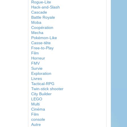
Rogue-Lite
Hack-and-Slash
Cascade
Battle Royale
Moba
Coopération
Mecha
Pokémon-Like
Casse-tête
Free-to-Play
Film
Horreur
FMV
Survie
Exploration
Livres
Tactical-RPG
Twin-stick shooter
City Builder
LEGO
Multi
Cinéma
Film
console
Autre