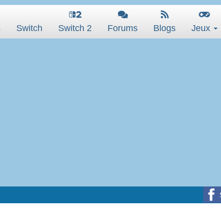
s
Switch
Switch 2
Forums
Blogs
Jeux