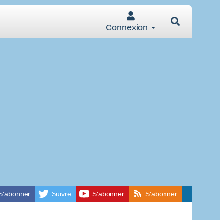
Connexion
S'abonner
Suivre
S'abonner
S'abonner