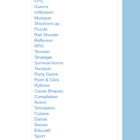
FPS
Guerre
Infiltration
Musique
Shoot'em up
Puzzle
Rail Shooter
Réflexion
RPG
Shooter
Stratégie
Survival horror
Tactique
Party Game
Point & Click
Rythme
Casse Briques
Compilation
Action
Simulation
Cuisine
Danse
Dessin
Educatif
Sport