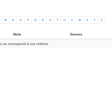
M
N
O
P
Q
R
S
T
U
V
W
X
Y
Z
Note
Genres
u ne correspond à vos critères.