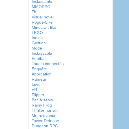
Inclassable
MMORPG
Tir
Visual novel
Rogue-Like
Minecraft-like
LEGO
Indies
Gestion
Mode
Inclassable
Football
Jouets connectés
Enquête
Application
Rumeur
Livre
VR
Flipper
Bac à sable
Rainy Frog
Thriller narratif
Metroidvania
Tower Defense
Dungeon RPG