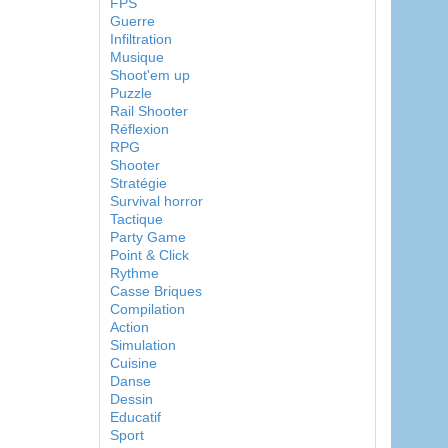
FPS
Guerre
Infiltration
Musique
Shoot'em up
Puzzle
Rail Shooter
Réflexion
RPG
Shooter
Stratégie
Survival horror
Tactique
Party Game
Point & Click
Rythme
Casse Briques
Compilation
Action
Simulation
Cuisine
Danse
Dessin
Educatif
Sport