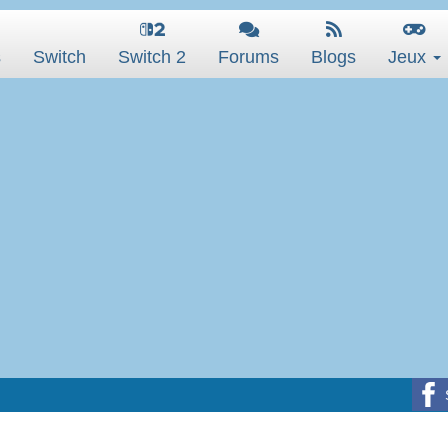
s
Switch
Switch 2
Forums
Blogs
Jeux