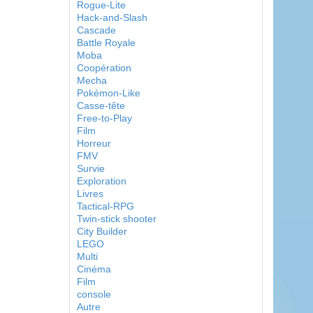
Rogue-Lite
Hack-and-Slash
Cascade
Battle Royale
Moba
Coopération
Mecha
Pokémon-Like
Casse-tête
Free-to-Play
Film
Horreur
FMV
Survie
Exploration
Livres
Tactical-RPG
Twin-stick shooter
City Builder
LEGO
Multi
Cinéma
Film
console
Autre