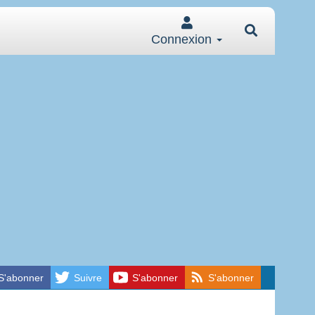
Connexion
S'abonner
Suivre
S'abonner
S'abonner