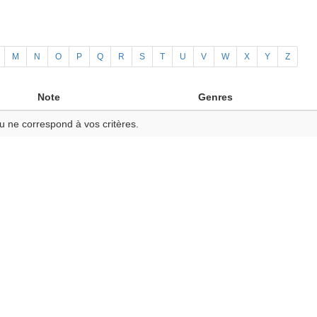
M
N
O
P
Q
R
S
T
U
V
W
X
Y
Z
Note
Genres
u ne correspond à vos critères.