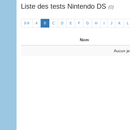
Liste des tests Nintendo DS
(0)
0-9
A
B
C
D
E
F
G
H
I
J
K
L
Nom
Aucun je