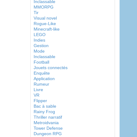
Inclassable
MMORPG
Tir
Visual novel
Rogue-Like
Minecraft-like
LEGO
Indies
Gestion
Mode
Inclassable
Football
Jouets connectés
Enquête
Application
Rumeur
Livre
VR
Flipper
Bac à sable
Rainy Frog
Thriller narratif
Metroidvania
Tower Defense
Dungeon RPG