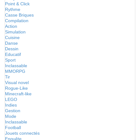
Point & Click
Rythme
Casse Briques
Compilation
Action
Simulation
Cuisine
Danse
Dessin
Educatif
Sport
Inclassable
MMORPG
Tir
Visual novel
Rogue-Like
Minecraft-like
LEGO
Indies
Gestion
Mode
Inclassable
Football
Jouets connectés
Enquête