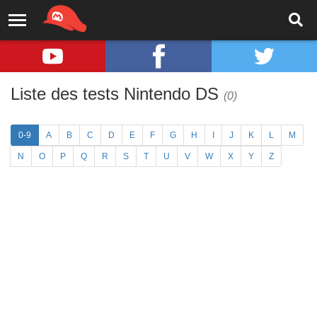
Liste des tests Nintendo DS
(0)
0-9
A
B
C
D
E
F
G
H
I
J
K
L
M
N
O
P
Q
R
S
T
U
V
W
X
Y
Z