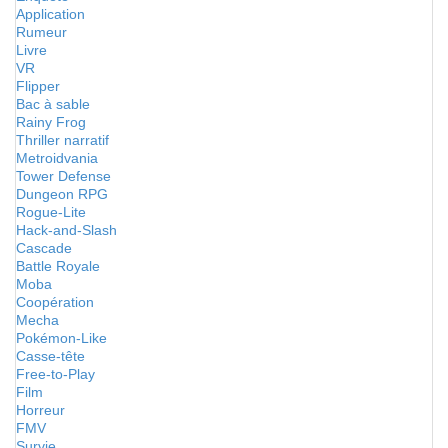
Application
Rumeur
Livre
VR
Flipper
Bac à sable
Rainy Frog
Thriller narratif
Metroidvania
Tower Defense
Dungeon RPG
Rogue-Lite
Hack-and-Slash
Cascade
Battle Royale
Moba
Coopération
Mecha
Pokémon-Like
Casse-tête
Free-to-Play
Film
Horreur
FMV
Survie