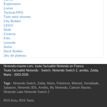
Exploration
Livres
Tactical-RPG
Twin-stick shooter
City Builder
LEGO
Multi
Cinéma
Film
console
Autre
Deck Builder
Jeu de plateau
Nintendo-master.com, toute l'actualité Nintendo en France
Toute l'actualité Nintendo : Switch, Nintendo Switch 2, amiibo, Zelda,
Mario - 2003-2026
Tags :
Nintendo Switch
,
Zelda
,
Mario
,
Pokémon
,
Metroid
,
Xenoblade
,
Splatoon
,
Nintendo 3DS
,
Amiibo
,
My Nintendo
,
Cartoon Master
,
Nintendo Labo
Nintendo Switch 2
RSS Actu
,
RSS Tests