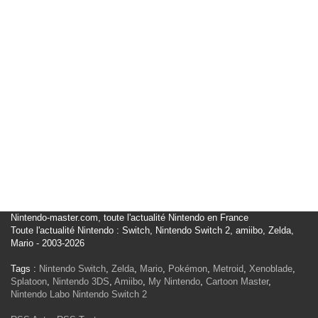
Nintendo-master.com, toute l'actualité Nintendo en France
Toute l'actualité Nintendo : Switch, Nintendo Switch 2, amiibo, Zelda,
Mario - 2003-2026
Tags :
Nintendo Switch
,
Zelda
,
Mario
,
Pokémon
,
Metroid
,
Xenoblade
,
Splatoon
,
Nintendo 3DS
,
Amiibo
,
My Nintendo
,
Cartoon Master
,
Nintendo Labo
Nintendo Switch 2