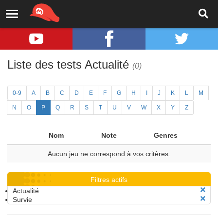
Liste des tests Actualité
(0)
0-9
A
B
C
D
E
F
G
H
I
J
K
L
M
N
O
P
Q
R
S
T
U
V
W
X
Y
Z
Nom
Note
Genres
Aucun jeu ne correspond à vos critères.
Filtres actifs
Actualité
Survie