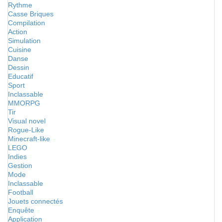
Rythme
Casse Briques
Compilation
Action
Simulation
Cuisine
Danse
Dessin
Educatif
Sport
Inclassable
MMORPG
Tir
Visual novel
Rogue-Like
Minecraft-like
LEGO
Indies
Gestion
Mode
Inclassable
Football
Jouets connectés
Enquête
Application