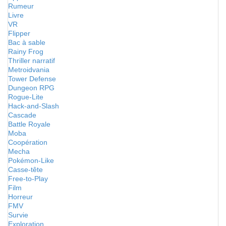
Rumeur
Livre
VR
Flipper
Bac à sable
Rainy Frog
Thriller narratif
Metroidvania
Tower Defense
Dungeon RPG
Rogue-Lite
Hack-and-Slash
Cascade
Battle Royale
Moba
Coopération
Mecha
Pokémon-Like
Casse-tête
Free-to-Play
Film
Horreur
FMV
Survie
Exploration