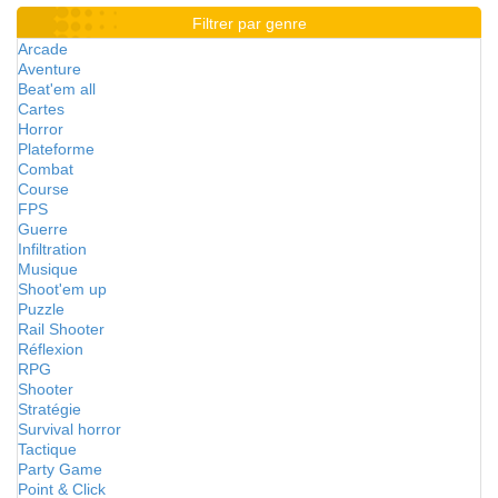
Filtrer par genre
Arcade
Aventure
Beat'em all
Cartes
Horror
Plateforme
Combat
Course
FPS
Guerre
Infiltration
Musique
Shoot'em up
Puzzle
Rail Shooter
Réflexion
RPG
Shooter
Stratégie
Survival horror
Tactique
Party Game
Point & Click