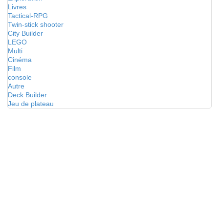
Livres
Tactical-RPG
Twin-stick shooter
City Builder
LEGO
Multi
Cinéma
Film
console
Autre
Deck Builder
Jeu de plateau