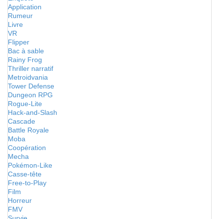
Application
Rumeur
Livre
VR
Flipper
Bac à sable
Rainy Frog
Thriller narratif
Metroidvania
Tower Defense
Dungeon RPG
Rogue-Lite
Hack-and-Slash
Cascade
Battle Royale
Moba
Coopération
Mecha
Pokémon-Like
Casse-tête
Free-to-Play
Film
Horreur
FMV
Survie