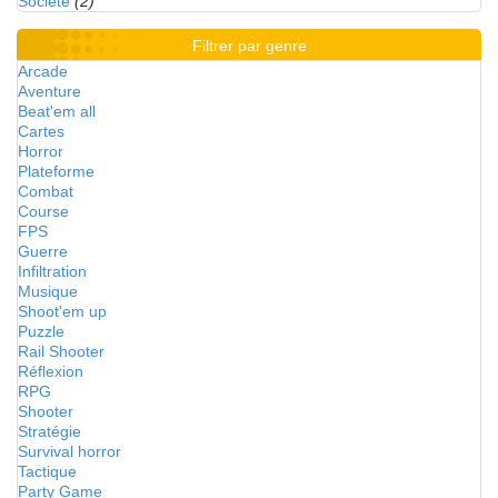
Société
(2)
Filtrer par genre
Arcade
Aventure
Beat'em all
Cartes
Horror
Plateforme
Combat
Course
FPS
Guerre
Infiltration
Musique
Shoot'em up
Puzzle
Rail Shooter
Réflexion
RPG
Shooter
Stratégie
Survival horror
Tactique
Party Game