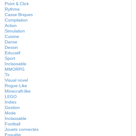
Point & Click
Rythme
Casse Briques
Compilation
Action
Simulation
Cuisine
Danse
Dessin
Educatif
Sport
Inclassable
MMORPG
Tir
Visual novel
Rogue-Like
Minecraft-like
LEGO
Indies
Gestion
Mode
Inclassable
Football
Jouets connectés
Enquête