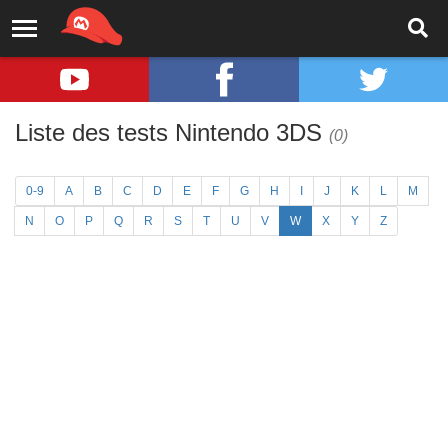
Liste des tests Nintendo 3DS
(0)
0-9
A
B
C
D
E
F
G
H
I
J
K
L
M
N
O
P
Q
R
S
T
U
V
W
X
Y
Z