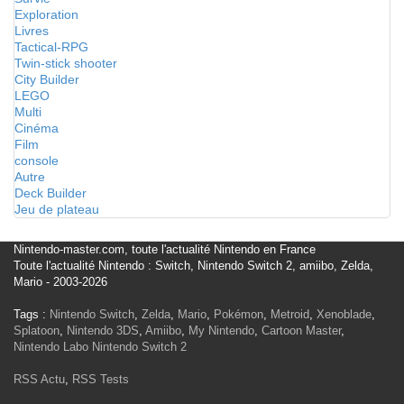
Exploration
Livres
Tactical-RPG
Twin-stick shooter
City Builder
LEGO
Multi
Cinéma
Film
console
Autre
Deck Builder
Jeu de plateau
Nintendo-master.com, toute l'actualité Nintendo en France
Toute l'actualité Nintendo : Switch, Nintendo Switch 2, amiibo, Zelda,
Mario - 2003-2026
Tags :
Nintendo Switch
,
Zelda
,
Mario
,
Pokémon
,
Metroid
,
Xenoblade
,
Splatoon
,
Nintendo 3DS
,
Amiibo
,
My Nintendo
,
Cartoon Master
,
Nintendo Labo
Nintendo Switch 2
RSS Actu
,
RSS Tests