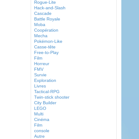
Rogue-Lite
Hack-and-Slash
Cascade
Battle Royale
Moba
Coopération
Mecha
Pokémon-Like
Casse-tête
Free-to-Play
Film
Horreur
FMV
Survie
Exploration
Livres
Tactical-RPG
Twin-stick shooter
City Builder
LEGO
Multi
Cinéma
Film
console
Autre