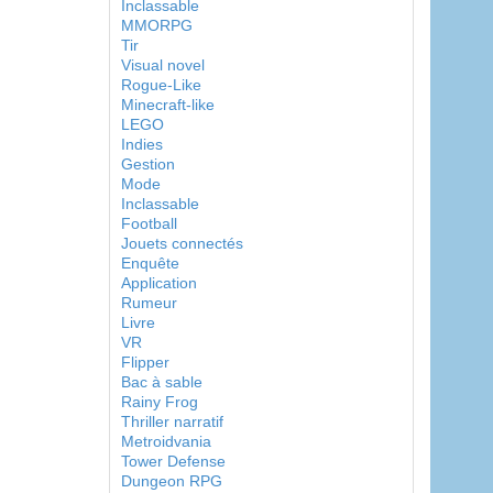
Inclassable
MMORPG
Tir
Visual novel
Rogue-Like
Minecraft-like
LEGO
Indies
Gestion
Mode
Inclassable
Football
Jouets connectés
Enquête
Application
Rumeur
Livre
VR
Flipper
Bac à sable
Rainy Frog
Thriller narratif
Metroidvania
Tower Defense
Dungeon RPG