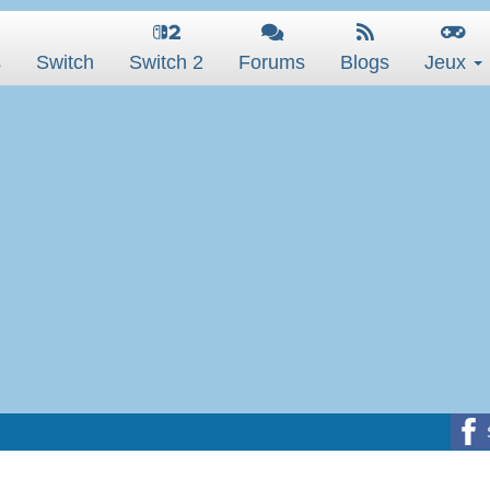
s
Switch
Switch 2
Forums
Blogs
Jeux