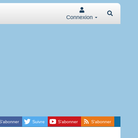
Connexion
S'abonner
Suivre
S'abonner
S'abonner