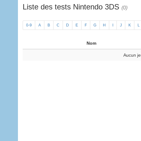
Liste des tests Nintendo 3DS
(0)
0-9
A
B
C
D
E
F
G
H
I
J
K
L
Nom
Aucun je