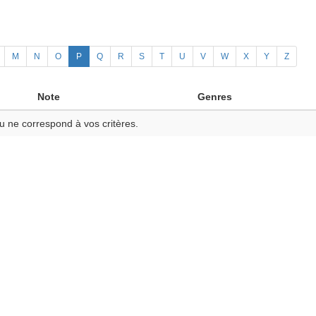
M
N
O
P
Q
R
S
T
U
V
W
X
Y
Z
Note
Genres
u ne correspond à vos critères.