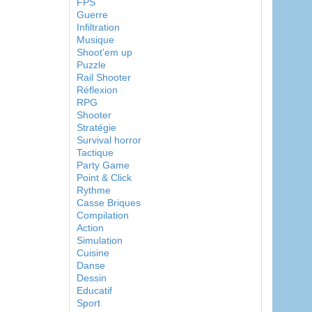
FPS
Guerre
Infiltration
Musique
Shoot'em up
Puzzle
Rail Shooter
Réflexion
RPG
Shooter
Stratégie
Survival horror
Tactique
Party Game
Point & Click
Rythme
Casse Briques
Compilation
Action
Simulation
Cuisine
Danse
Dessin
Educatif
Sport