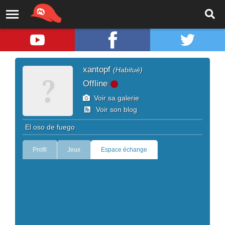
xantopf
(Habitué)
Offline
Voir sa galerie
Voir son blog
El oso de fuego
Profil
Jeux
Espace échange