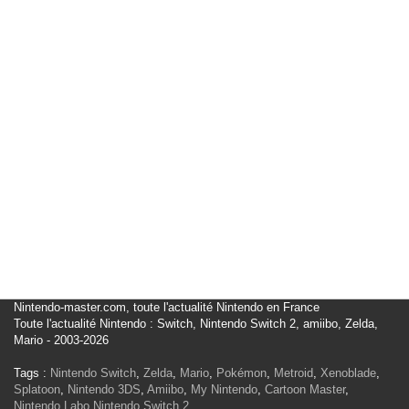
Nintendo-master.com, toute l'actualité Nintendo en France
Toute l'actualité Nintendo : Switch, Nintendo Switch 2, amiibo, Zelda,
Mario - 2003-2026
Tags :
Nintendo Switch
,
Zelda
,
Mario
,
Pokémon
,
Metroid
,
Xenoblade
,
Splatoon
,
Nintendo 3DS
,
Amiibo
,
My Nintendo
,
Cartoon Master
,
Nintendo Labo
Nintendo Switch 2