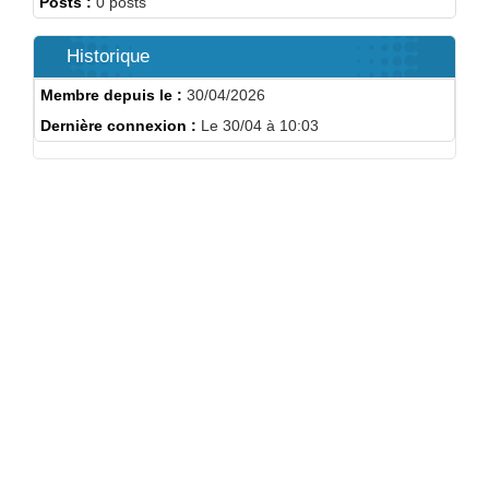
Posts :
0 posts
Historique
Membre depuis le :
30/04/2026
Dernière connexion :
Le 30/04 à 10:03