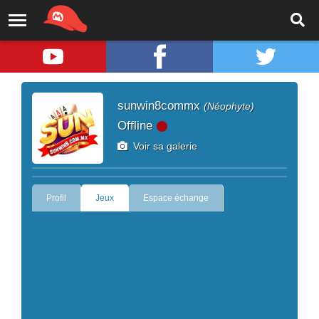
sunwin8commx
(Néophyte)
Offline
Voir sa galerie
Profil
Jeux
Espace échange