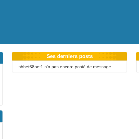
Ses derniers posts
shbet68net1 n'a pas encore posté de message.