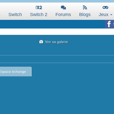
s
Switch
Switch 2
Forums
Blogs
Jeux
Voir sa galerie
Espace échange