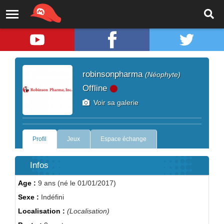
robinsonpharma
(Néophyte)
Offline
Voir sa galerie
Profil
Jeux
Espace échange
Infos
Age :
9 ans (né le 01/01/2017)
Sexe :
Indéfini
Localisation :
(Localisation)