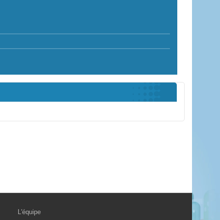
L'équipe