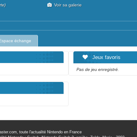
te)
Voir sa galerie
Espace échange
Jeux favoris
Pas de jeu enregistré.
ster.com, toute l'actualité Nintendo en France