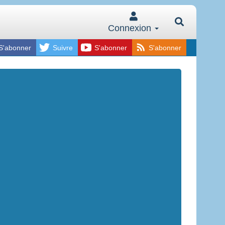
Connexion
S'abonner
Suivre
S'abonner
S'abonner