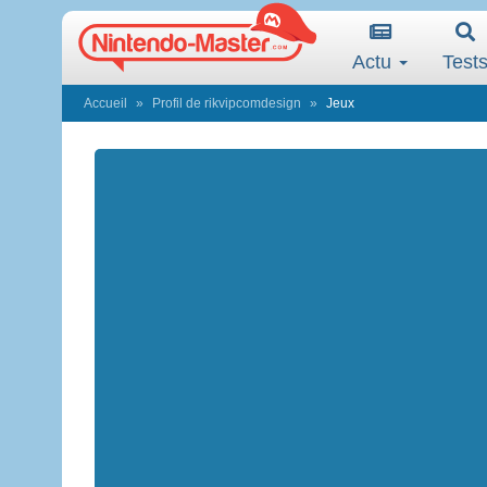
Actu
Test
Accueil
Profil de rikvipcomdesign
Jeux