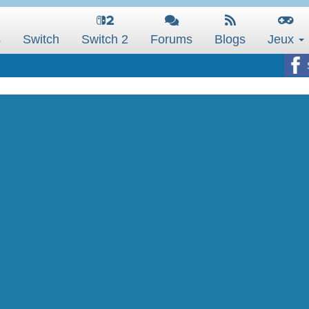
s
Switch
Switch 2
Forums
Blogs
Jeux