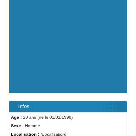
Infos
Age :
28 ans (né le 01/01/1998)
Sexe :
Homme
Localisation :
(Localisation)