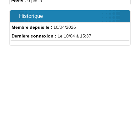
Posts :
0 posts
Historique
Membre depuis le :
10/04/2026
Dernière connexion :
Le 10/04 à 15:37