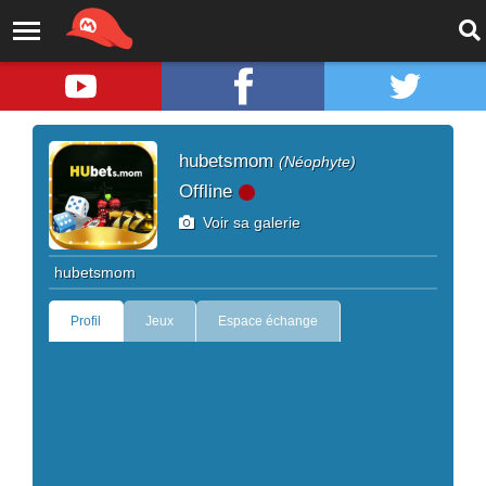
hubetsmom
(Néophyte)
Offline
Voir sa galerie
hubetsmom
Profil
Jeux
Espace échange