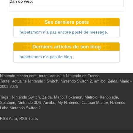
Ban do web:
Ses derniers posts
hubetsmom n'a pas encore posté de message.
Derniers articles de son blog
hubetsmom n'a pas de blog.
Nintendo-master.com, toute l'actualité Nintendo en France
Toute l'actualité Nintendo : Switch, Nintendo Switch 2, amiibo, Zelda, Mario -
2003-2026
Tags :
Nintendo Switch
,
Zelda
,
Mario
,
Pokémon
,
Metroid
,
Xenoblade
,
Splatoon
,
Nintendo 3DS
,
Amiibo
,
My Nintendo
,
Cartoon Master
,
Nintendo
Labo
Nintendo Switch 2
RSS Actu
,
RSS Tests