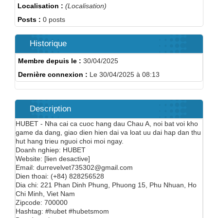
Localisation :
(Localisation)
Posts :
0 posts
Historique
Membre depuis le :
30/04/2025
Dernière connexion :
Le 30/04/2025 à 08:13
Description
HUBET - Nha cai ca cuoc hang dau Chau A, noi bat voi kho
game da dang, giao dien hien dai va loat uu dai hap dan thu
hut hang trieu nguoi choi moi ngay.
Doanh nghiep: HUBET
Website: [lien desactive]
Email: durrevelvet735302@gmail.com
Dien thoai: (+84) 828256528
Dia chi: 221 Phan Dinh Phung, Phuong 15, Phu Nhuan, Ho
Chi Minh, Viet Nam
Zipcode: 700000
Hashtag: #hubet #hubetsmom