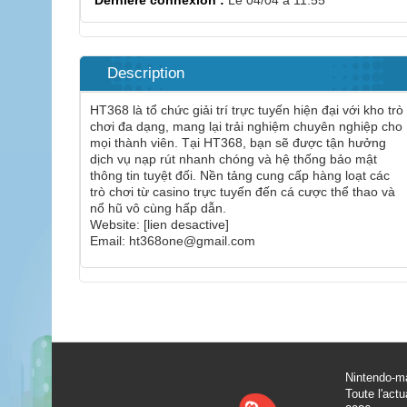
Dernière connexion :
Le 04/04 à 11:55
Description
HT368 là tổ chức giải trí trực tuyến hiện đại với kho trò
chơi đa dạng, mang lại trải nghiệm chuyên nghiệp cho
mọi thành viên. Tại HT368, bạn sẽ được tận hưởng
dịch vụ nạp rút nhanh chóng và hệ thống bảo mật
thông tin tuyệt đối. Nền tảng cung cấp hàng loạt các
trò chơi từ casino trực tuyến đến cá cược thể thao và
nổ hũ vô cùng hấp dẫn.
Website: [lien desactive]
Email: ht368one@gmail.com
Nintendo-ma
Toute l'actu