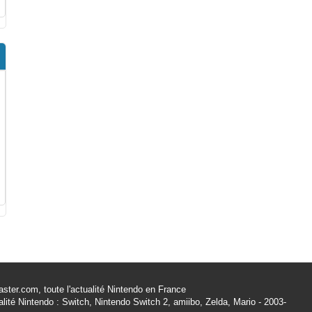
ster.com, toute l'actualité Nintendo en France
alité Nintendo : Switch, Nintendo Switch 2, amiibo, Zelda, Mario - 2003-