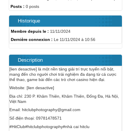
Posts :
0 posts
Historique
Membre depuis le :
11/11/2024
Dernière connexion :
Le 11/11/2024 à 10:56
Description
[lien desactive] là một nền tảng giải trí trực tuyến nổi bật,
mang đến cho người chơi trải nghiệm đa dạng từ cá cược
thể thao, game bài đến các trò chơi casino hiện đại.
Website: [lien desactive]
Địa chỉ: 230 P. Khâm Thiên, Khâm Thiên, Đống Đa, Hà Nội,
Việt Nam
Email: hitclubphotography@gmail.com
Số điện thoại: 09781478571
#HitClub#hitclubphotography#nhà cai hitclu