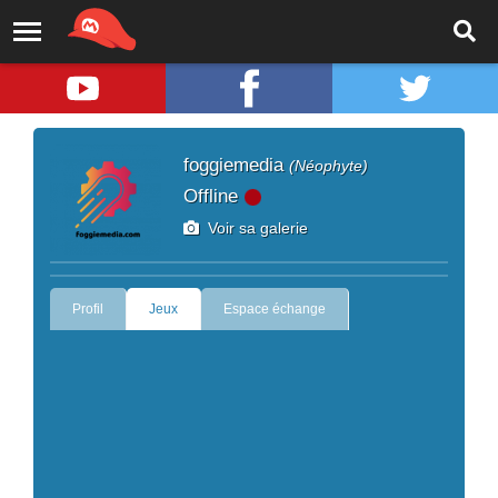
foggiemedia
(Néophyte)
Offline
Voir sa galerie
Profil
Jeux
Espace échange