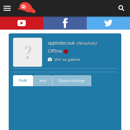
applodecouk
(Néophyte)
Offline
Voir sa galerie
Profil
Jeux
Espace échange