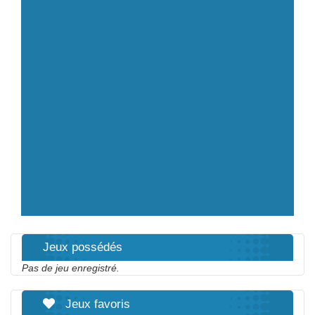
Jeux possédés
Pas de jeu enregistré.
Jeux favoris