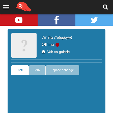
7m7io
(Néophyte)
Offline
Voir sa galerie
Profil
Jeux
Espace échange