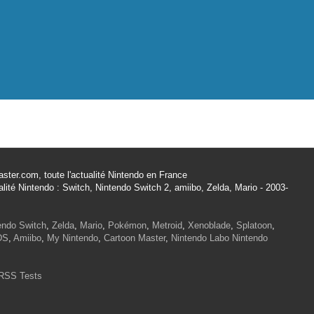
ster.com, toute l'actualité Nintendo en France
alité Nintendo : Switch, Nintendo Switch 2, amiibo, Zelda, Mario - 2003-
endo Switch
,
Zelda
,
Mario
,
Pokémon
,
Metroid
,
Xenoblade
,
Splatoon
,
DS
,
Amiibo
,
My Nintendo
,
Cartoon Master
,
Nintendo Labo
Nintendo
RSS Tests