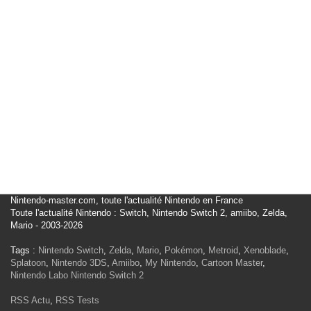
Nintendo-master.com, toute l'actualité Nintendo en France
Toute l'actualité Nintendo : Switch, Nintendo Switch 2, amiibo, Zelda,
Mario - 2003-2026
Tags :
Nintendo Switch
,
Zelda
,
Mario
,
Pokémon
,
Metroid
,
Xenoblade
,
Splatoon
,
Nintendo 3DS
,
Amiibo
,
My Nintendo
,
Cartoon Master
,
Nintendo Labo
Nintendo Switch 2
RSS Actu
,
RSS Tests