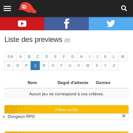
Liste des previews
(0)
0-9
A
B
C
D
E
F
G
H
I
J
K
L
M
N
O
P
Q
R
S
T
U
V
W
X
Y
Z
Nom
Degré d'attente
Genres
Aucun jeu ne correspond à vos critères.
Filtres actifs
Dungeon RPG