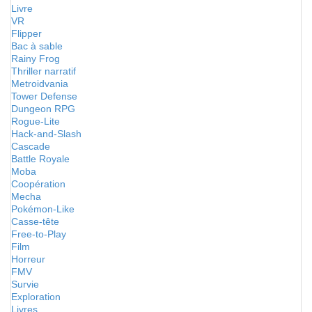
Livre
VR
Flipper
Bac à sable
Rainy Frog
Thriller narratif
Metroidvania
Tower Defense
Dungeon RPG
Rogue-Lite
Hack-and-Slash
Cascade
Battle Royale
Moba
Coopération
Mecha
Pokémon-Like
Casse-tête
Free-to-Play
Film
Horreur
FMV
Survie
Exploration
Livres