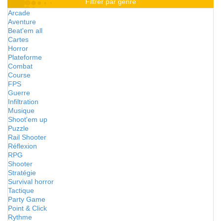
Filtrer par genre
Arcade
Aventure
Beat'em all
Cartes
Horror
Plateforme
Combat
Course
FPS
Guerre
Infiltration
Musique
Shoot'em up
Puzzle
Rail Shooter
Réflexion
RPG
Shooter
Stratégie
Survival horror
Tactique
Party Game
Point & Click
Rythme