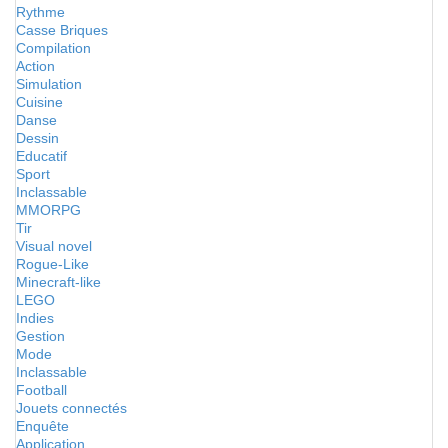
Rythme
Casse Briques
Compilation
Action
Simulation
Cuisine
Danse
Dessin
Educatif
Sport
Inclassable
MMORPG
Tir
Visual novel
Rogue-Like
Minecraft-like
LEGO
Indies
Gestion
Mode
Inclassable
Football
Jouets connectés
Enquête
Application