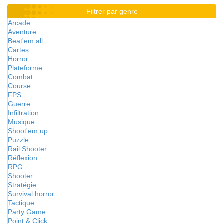
Filtrer par genre
Arcade
Aventure
Beat'em all
Cartes
Horror
Plateforme
Combat
Course
FPS
Guerre
Infiltration
Musique
Shoot'em up
Puzzle
Rail Shooter
Réflexion
RPG
Shooter
Stratégie
Survival horror
Tactique
Party Game
Point & Click