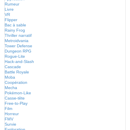
Rumeur
Livre
VR
Flipper
Bac à sable
Rainy Frog
Thriller narratif
Metroidvania
Tower Defense
Dungeon RPG
Rogue-Lite
Hack-and-Slash
Cascade
Battle Royale
Moba
Coopération
Mecha
Pokémon-Like
Casse-tête
Free-to-Play
Film
Horreur
FMV
Survie
Exploration