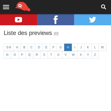
Liste des previews
(0)
0-9
A
B
C
D
E
F
G
H
I
J
K
L
M
N
O
P
Q
R
S
T
U
V
W
X
Y
Z