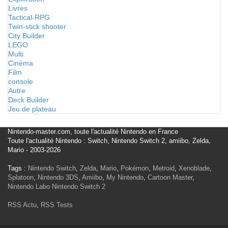
Livres
Tactical-RPG
Twin-stick shooter
City Builder
LEGO
Multi
Cinéma
Film
console
Autre
Deck Builder
Jeu de plateau
Nintendo-master.com, toute l'actualité Nintendo en France
Toute l'actualité Nintendo : Switch, Nintendo Switch 2, amiibo, Zelda,
Mario - 2003-2026
Tags :
Nintendo Switch
,
Zelda
,
Mario
,
Pokémon
,
Metroid
,
Xenoblade
,
Splatoon
,
Nintendo 3DS
,
Amiibo
,
My Nintendo
,
Cartoon Master
,
Nintendo Labo
Nintendo Switch 2
RSS Actu
,
RSS Tests