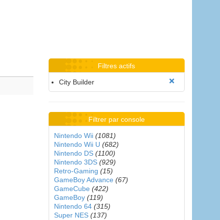
Filtres actifs
City Builder
Filtrer par console
Nintendo Wii
(1081)
Nintendo Wii U
(682)
Nintendo DS
(1100)
Nintendo 3DS
(929)
Retro-Gaming
(15)
GameBoy Advance
(67)
GameCube
(422)
GameBoy
(119)
Nintendo 64
(315)
Super NES
(137)