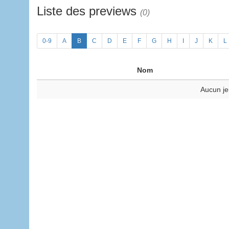
Liste des previews
(0)
0-9
A
B
C
D
E
F
G
H
I
J
K
L
Nom
Aucun je