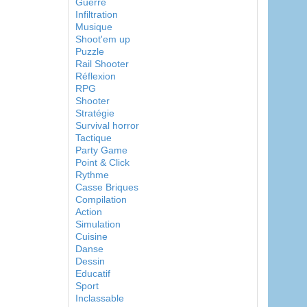
Guerre
Infiltration
Musique
Shoot'em up
Puzzle
Rail Shooter
Réflexion
RPG
Shooter
Stratégie
Survival horror
Tactique
Party Game
Point & Click
Rythme
Casse Briques
Compilation
Action
Simulation
Cuisine
Danse
Dessin
Educatif
Sport
Inclassable