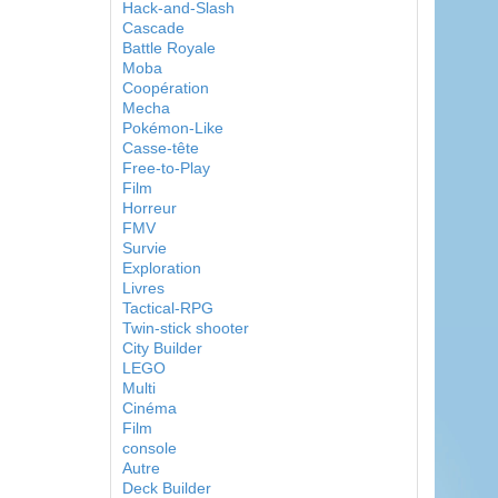
Hack-and-Slash
Cascade
Battle Royale
Moba
Coopération
Mecha
Pokémon-Like
Casse-tête
Free-to-Play
Film
Horreur
FMV
Survie
Exploration
Livres
Tactical-RPG
Twin-stick shooter
City Builder
LEGO
Multi
Cinéma
Film
console
Autre
Deck Builder