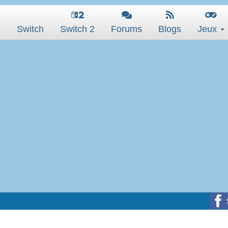
s
Switch
Switch 2
Forums
Blogs
Jeux