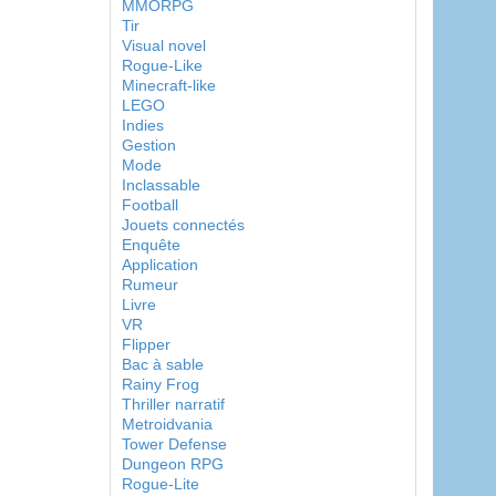
MMORPG
Tir
Visual novel
Rogue-Like
Minecraft-like
LEGO
Indies
Gestion
Mode
Inclassable
Football
Jouets connectés
Enquête
Application
Rumeur
Livre
VR
Flipper
Bac à sable
Rainy Frog
Thriller narratif
Metroidvania
Tower Defense
Dungeon RPG
Rogue-Lite