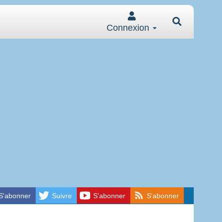
Connexion
S'abonner
Suivre
S'abonner
S'abonner