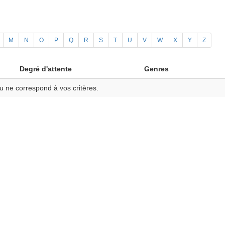
M
N
O
P
Q
R
S
T
U
V
W
X
Y
Z
Degré d'attente
Genres
u ne correspond à vos critères.