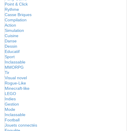
Point & Click
Rythme
Casse Briques
Compilation
Action
Simulation
Cuisine
Danse
Dessin
Educatif
Sport
Inclassable
MMORPG
Tir
Visual novel
Rogue-Like
Minecraft-like
LEGO
Indies
Gestion
Mode
Inclassable
Football
Jouets connectés
Enquête