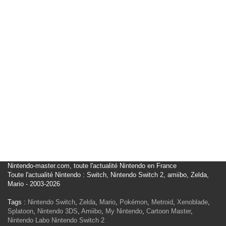
Nintendo-master.com, toute l'actualité Nintendo en France
Toute l'actualité Nintendo : Switch, Nintendo Switch 2, amiibo, Zelda,
Mario - 2003-2026
Tags :
Nintendo Switch
,
Zelda
,
Mario
,
Pokémon
,
Metroid
,
Xenoblade
,
Splatoon
,
Nintendo 3DS
,
Amiibo
,
My Nintendo
,
Cartoon Master
,
Nintendo Labo
Nintendo Switch 2