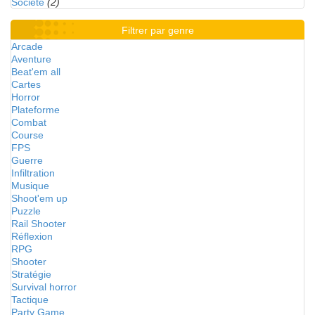
Société
(2)
Filtrer par genre
Arcade
Aventure
Beat'em all
Cartes
Horror
Plateforme
Combat
Course
FPS
Guerre
Infiltration
Musique
Shoot'em up
Puzzle
Rail Shooter
Réflexion
RPG
Shooter
Stratégie
Survival horror
Tactique
Party Game