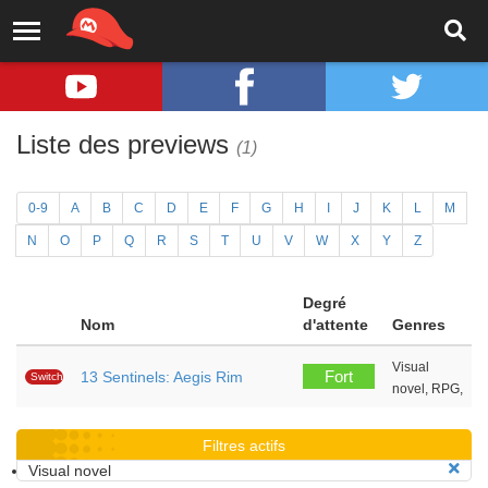
Liste des previews
(1)
0-9
A
B
C
D
E
F
G
H
I
J
K
L
M
N
O
P
Q
R
S
T
U
V
W
X
Y
Z
Degré
Nom
d'attente
Genres
Visual
Fort
13 Sentinels: Aegis Rim
Switch
novel, RPG,
Filtres actifs
Visual novel