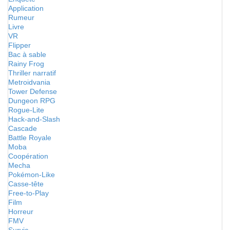
Application
Rumeur
Livre
VR
Flipper
Bac à sable
Rainy Frog
Thriller narratif
Metroidvania
Tower Defense
Dungeon RPG
Rogue-Lite
Hack-and-Slash
Cascade
Battle Royale
Moba
Coopération
Mecha
Pokémon-Like
Casse-tête
Free-to-Play
Film
Horreur
FMV