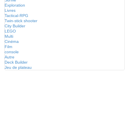
Survie
Exploration
Livres
Tactical-RPG
Twin-stick shooter
City Builder
LEGO
Multi
Cinéma
Film
console
Autre
Deck Builder
Jeu de plateau