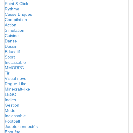
Point & Click
Rythme
Casse Briques
Compilation
Action
Simulation
Cuisine
Danse
Dessin
Educatif
Sport
Inclassable
MMORPG
Tir
Visual novel
Rogue-Like
Minecraft-like
LEGO
Indies
Gestion
Mode
Inclassable
Football
Jouets connectés
Enquête