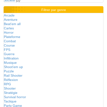
Société
(2)
Filtrer par genre
Arcade
Aventure
Beat'em all
Cartes
Horror
Plateforme
Combat
Course
FPS
Guerre
Infiltration
Musique
Shoot'em up
Puzzle
Rail Shooter
Réflexion
RPG
Shooter
Stratégie
Survival horror
Tactique
Party Game