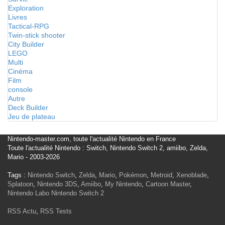
Exploration
Livres
Tactical-RPG
Twin-stick shooter
City Builder
LEGO
Multi
Cinéma
Film
console
Autre
Deck Builder
Jeu de plateau
Nintendo-master.com, toute l'actualité Nintendo en France
Toute l'actualité Nintendo : Switch, Nintendo Switch 2, amiibo, Zelda,
Mario - 2003-2026
Tags :
Nintendo Switch
,
Zelda
,
Mario
,
Pokémon
,
Metroid
,
Xenoblade
,
Splatoon
,
Nintendo 3DS
,
Amiibo
,
My Nintendo
,
Cartoon Master
,
Nintendo Labo
Nintendo Switch 2
RSS Actu
,
RSS Tests