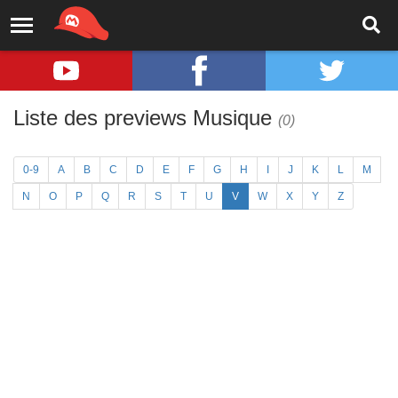
Liste des previews Musique
(0)
0-9
A
B
C
D
E
F
G
H
I
J
K
L
M
N
O
P
Q
R
S
T
U
V
W
X
Y
Z