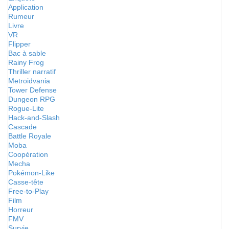
Application
Rumeur
Livre
VR
Flipper
Bac à sable
Rainy Frog
Thriller narratif
Metroidvania
Tower Defense
Dungeon RPG
Rogue-Lite
Hack-and-Slash
Cascade
Battle Royale
Moba
Coopération
Mecha
Pokémon-Like
Casse-tête
Free-to-Play
Film
Horreur
FMV
Survie