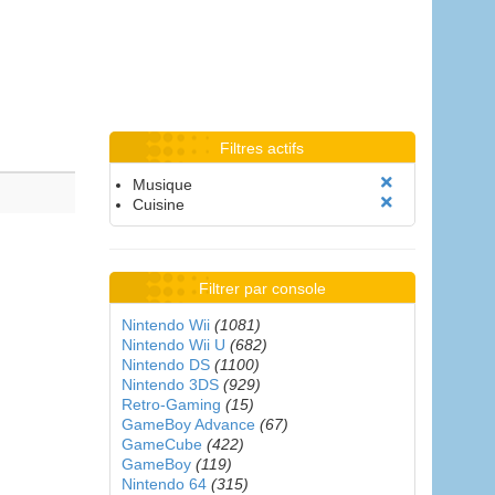
Filtres actifs
Musique
Cuisine
Filtrer par console
Nintendo Wii
(1081)
Nintendo Wii U
(682)
Nintendo DS
(1100)
Nintendo 3DS
(929)
Retro-Gaming
(15)
GameBoy Advance
(67)
GameCube
(422)
GameBoy
(119)
Nintendo 64
(315)