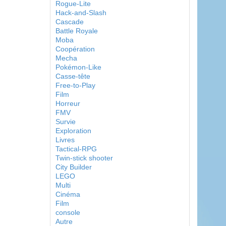
Rogue-Lite
Hack-and-Slash
Cascade
Battle Royale
Moba
Coopération
Mecha
Pokémon-Like
Casse-tête
Free-to-Play
Film
Horreur
FMV
Survie
Exploration
Livres
Tactical-RPG
Twin-stick shooter
City Builder
LEGO
Multi
Cinéma
Film
console
Autre