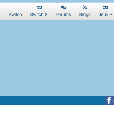
s
Switch
Switch 2
Forums
Blogs
Jeux