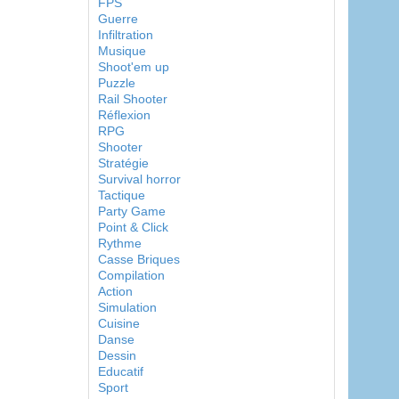
FPS
Guerre
Infiltration
Musique
Shoot'em up
Puzzle
Rail Shooter
Réflexion
RPG
Shooter
Stratégie
Survival horror
Tactique
Party Game
Point & Click
Rythme
Casse Briques
Compilation
Action
Simulation
Cuisine
Danse
Dessin
Educatif
Sport