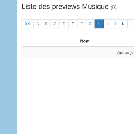
Liste des previews Musique
(0)
0-9
A
B
C
D
E
F
G
H
I
J
K
L
Nom
Aucun je