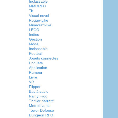
Inclassable
MMORPG
Tir
Visual novel
Rogue-Like
Minecraft-like
LEGO
Indies
Gestion
Mode
Inclassable
Football
Jouets connectés
Enquête
Application
Rumeur
Livre
VR
Flipper
Bac à sable
Rainy Frog
Thriller narratif
Metroidvania
Tower Defense
Dungeon RPG