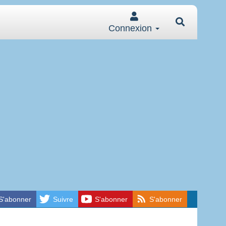
Connexion
S'abonner
Suivre
S'abonner
S'abonner