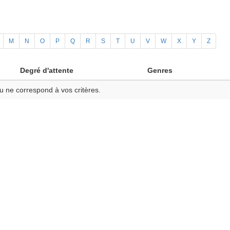
M
N
O
P
Q
R
S
T
U
V
W
X
Y
Z
Degré d'attente
Genres
u ne correspond à vos critères.