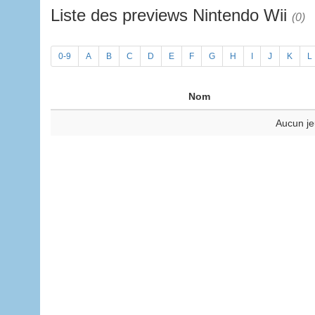
Liste des previews Nintendo Wii
(0)
0-9
A
B
C
D
E
F
G
H
I
J
K
L
Nom
Aucun je