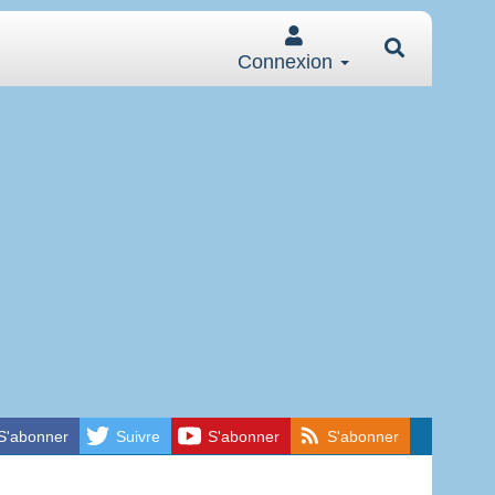
Connexion
S'abonner
Suivre
S'abonner
S'abonner