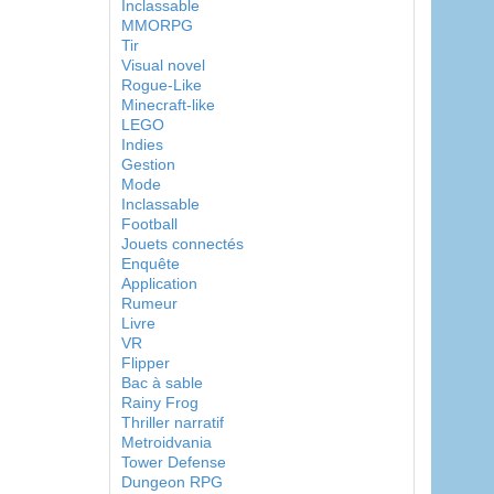
Inclassable
MMORPG
Tir
Visual novel
Rogue-Like
Minecraft-like
LEGO
Indies
Gestion
Mode
Inclassable
Football
Jouets connectés
Enquête
Application
Rumeur
Livre
VR
Flipper
Bac à sable
Rainy Frog
Thriller narratif
Metroidvania
Tower Defense
Dungeon RPG