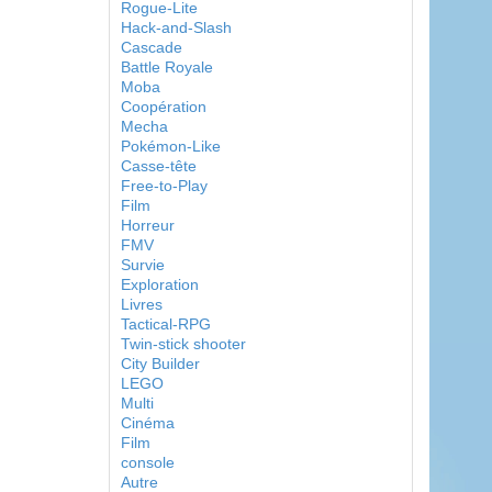
Rogue-Lite
Hack-and-Slash
Cascade
Battle Royale
Moba
Coopération
Mecha
Pokémon-Like
Casse-tête
Free-to-Play
Film
Horreur
FMV
Survie
Exploration
Livres
Tactical-RPG
Twin-stick shooter
City Builder
LEGO
Multi
Cinéma
Film
console
Autre