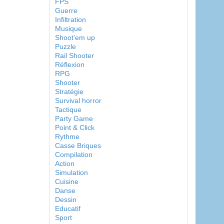
FPS
Guerre
Infiltration
Musique
Shoot'em up
Puzzle
Rail Shooter
Réflexion
RPG
Shooter
Stratégie
Survival horror
Tactique
Party Game
Point & Click
Rythme
Casse Briques
Compilation
Action
Simulation
Cuisine
Danse
Dessin
Educatif
Sport