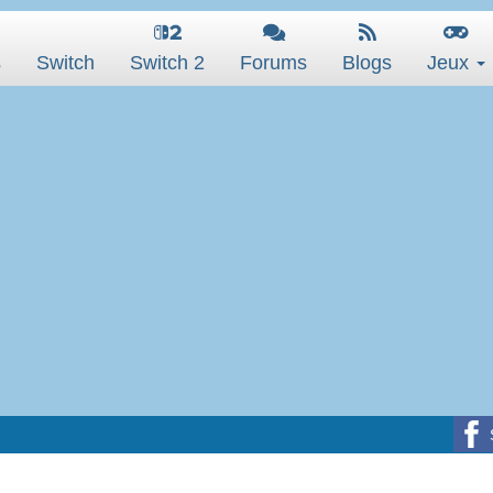
s
Switch
Switch 2
Forums
Blogs
Jeux