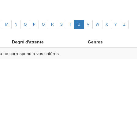
M
N
O
P
Q
R
S
T
U
V
W
X
Y
Z
Degré d'attente
Genres
u ne correspond à vos critères.