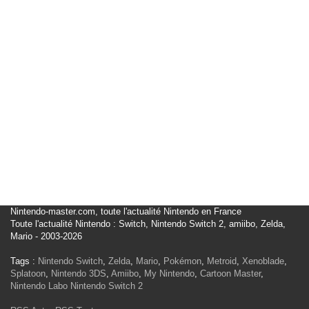
Nintendo-master.com, toute l'actualité Nintendo en France
Toute l'actualité Nintendo : Switch, Nintendo Switch 2, amiibo, Zelda,
Mario - 2003-2026
Tags :
Nintendo Switch
,
Zelda
,
Mario
,
Pokémon
,
Metroid
,
Xenoblade
,
Splatoon
,
Nintendo 3DS
,
Amiibo
,
My Nintendo
,
Cartoon Master
,
Nintendo Labo
Nintendo Switch 2