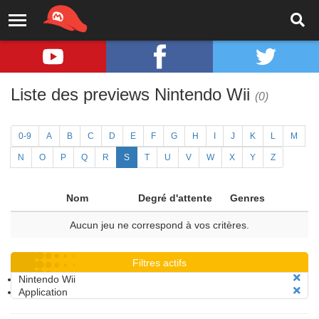
Liste des previews Nintendo Wii
(0)
0-9
A
B
C
D
E
F
G
H
I
J
K
L
M
N
O
P
Q
R
S
T
U
V
W
X
Y
Z
Nom
Degré d'attente
Genres
Aucun jeu ne correspond à vos critères.
Filtres actifs
Nintendo Wii
Application