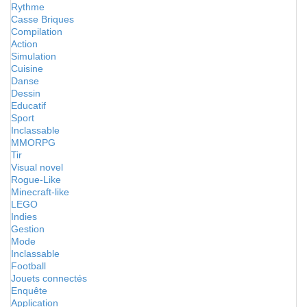
Rythme
Casse Briques
Compilation
Action
Simulation
Cuisine
Danse
Dessin
Educatif
Sport
Inclassable
MMORPG
Tir
Visual novel
Rogue-Like
Minecraft-like
LEGO
Indies
Gestion
Mode
Inclassable
Football
Jouets connectés
Enquête
Application