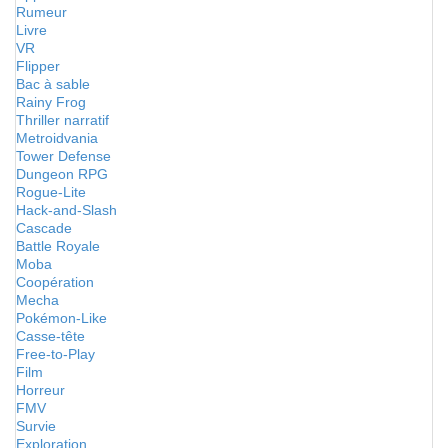
Rumeur
Livre
VR
Flipper
Bac à sable
Rainy Frog
Thriller narratif
Metroidvania
Tower Defense
Dungeon RPG
Rogue-Lite
Hack-and-Slash
Cascade
Battle Royale
Moba
Coopération
Mecha
Pokémon-Like
Casse-tête
Free-to-Play
Film
Horreur
FMV
Survie
Exploration