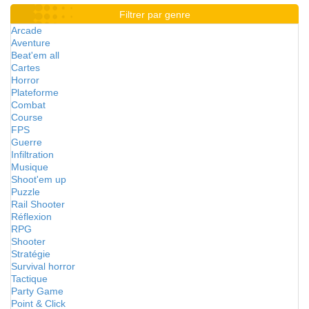
Filtrer par genre
Arcade
Aventure
Beat'em all
Cartes
Horror
Plateforme
Combat
Course
FPS
Guerre
Infiltration
Musique
Shoot'em up
Puzzle
Rail Shooter
Réflexion
RPG
Shooter
Stratégie
Survival horror
Tactique
Party Game
Point & Click