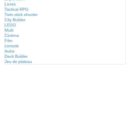
Livres
Tactical-RPG
Twin-stick shooter
City Builder
LEGO
Multi
Cinéma
Film
console
Autre
Deck Builder
Jeu de plateau