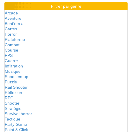
Filtrer par genre
Arcade
Aventure
Beat'em all
Cartes
Horror
Plateforme
Combat
Course
FPS
Guerre
Infiltration
Musique
Shoot'em up
Puzzle
Rail Shooter
Réflexion
RPG
Shooter
Stratégie
Survival horror
Tactique
Party Game
Point & Click