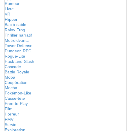
Rumeur
Livre
VR
Flipper
Bac à sable
Rainy Frog
Thriller narratif
Metroidvania
Tower Defense
Dungeon RPG
Rogue-Lite
Hack-and-Slash
Cascade
Battle Royale
Moba
Coopération
Mecha
Pokémon-Like
Casse-tête
Free-to-Play
Film
Horreur
FMV
Survie
Exploration