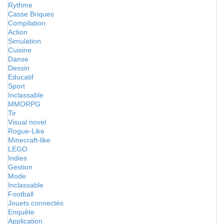
Rythme
Casse Briques
Compilation
Action
Simulation
Cuisine
Danse
Dessin
Educatif
Sport
Inclassable
MMORPG
Tir
Visual novel
Rogue-Like
Minecraft-like
LEGO
Indies
Gestion
Mode
Inclassable
Football
Jouets connectés
Enquête
Application