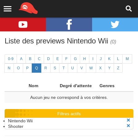
Liste des previews Nintendo Wii
(0)
0-9
A
B
C
D
E
F
G
H
I
J
K
L
M
N
O
P
Q
R
S
T
U
V
W
X
Y
Z
Nom
Degré d'attente
Genres
Aucun jeu ne correspond à vos critères.
Filtres actifs
Nintendo Wii
Shooter