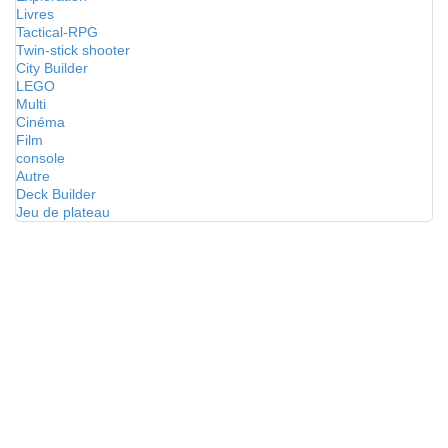
Livres
Tactical-RPG
Twin-stick shooter
City Builder
LEGO
Multi
Cinéma
Film
console
Autre
Deck Builder
Jeu de plateau