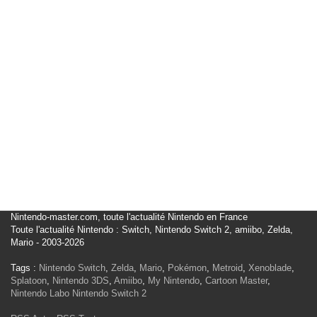
Nintendo-master.com, toute l'actualité Nintendo en France
Toute l'actualité Nintendo : Switch, Nintendo Switch 2, amiibo, Zelda,
Mario - 2003-2026
Tags :
Nintendo Switch
,
Zelda
,
Mario
,
Pokémon
,
Metroid
,
Xenoblade
,
Splatoon
,
Nintendo 3DS
,
Amiibo
,
My Nintendo
,
Cartoon Master
,
Nintendo Labo
Nintendo Switch 2