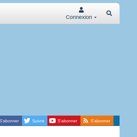
Connexion
S'abonner
Suivre
S'abonner
S'abonner