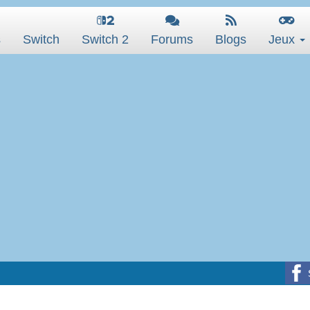
s
Switch
Switch 2
Forums
Blogs
Jeux