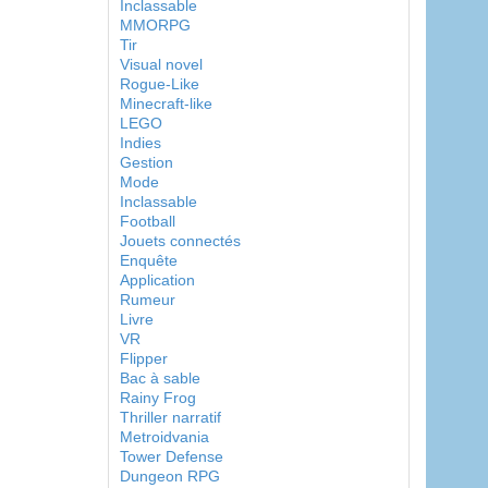
Inclassable
MMORPG
Tir
Visual novel
Rogue-Like
Minecraft-like
LEGO
Indies
Gestion
Mode
Inclassable
Football
Jouets connectés
Enquête
Application
Rumeur
Livre
VR
Flipper
Bac à sable
Rainy Frog
Thriller narratif
Metroidvania
Tower Defense
Dungeon RPG