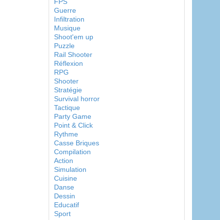
FPS
Guerre
Infiltration
Musique
Shoot'em up
Puzzle
Rail Shooter
Réflexion
RPG
Shooter
Stratégie
Survival horror
Tactique
Party Game
Point & Click
Rythme
Casse Briques
Compilation
Action
Simulation
Cuisine
Danse
Dessin
Educatif
Sport