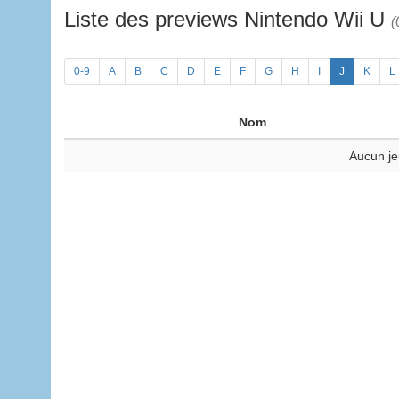
Liste des previews Nintendo Wii U
(
0-9
A
B
C
D
E
F
G
H
I
J
K
L
Nom
Aucun je