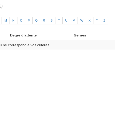
0)
M
N
O
P
Q
R
S
T
U
V
W
X
Y
Z
Degré d'attente
Genres
u ne correspond à vos critères.