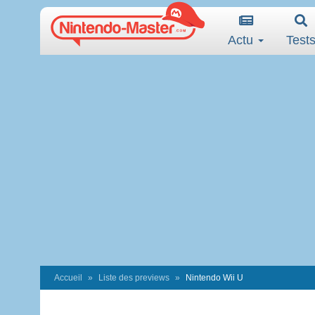
Actu
Test
Accueil
Liste des previews
Nintendo Wii U