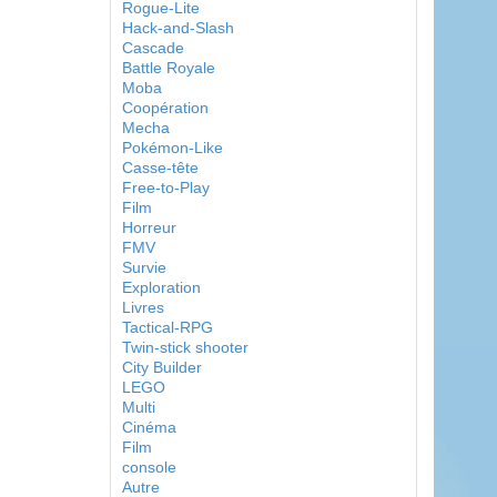
Rogue-Lite
Hack-and-Slash
Cascade
Battle Royale
Moba
Coopération
Mecha
Pokémon-Like
Casse-tête
Free-to-Play
Film
Horreur
FMV
Survie
Exploration
Livres
Tactical-RPG
Twin-stick shooter
City Builder
LEGO
Multi
Cinéma
Film
console
Autre