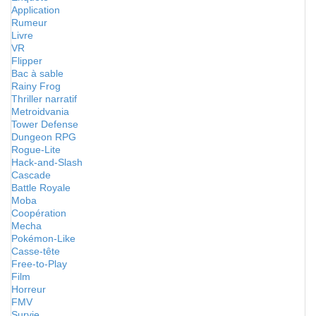
Application
Rumeur
Livre
VR
Flipper
Bac à sable
Rainy Frog
Thriller narratif
Metroidvania
Tower Defense
Dungeon RPG
Rogue-Lite
Hack-and-Slash
Cascade
Battle Royale
Moba
Coopération
Mecha
Pokémon-Like
Casse-tête
Free-to-Play
Film
Horreur
FMV
Survie