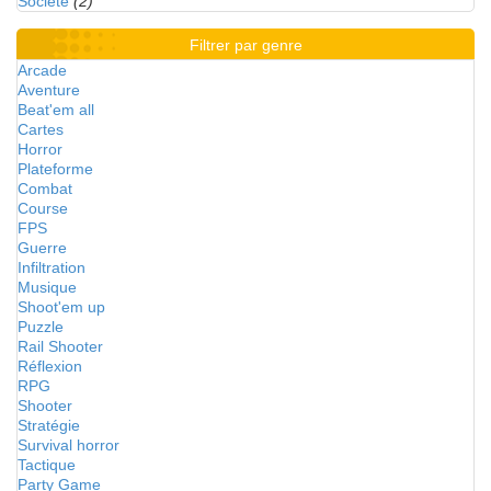
Société
(2)
Filtrer par genre
Arcade
Aventure
Beat'em all
Cartes
Horror
Plateforme
Combat
Course
FPS
Guerre
Infiltration
Musique
Shoot'em up
Puzzle
Rail Shooter
Réflexion
RPG
Shooter
Stratégie
Survival horror
Tactique
Party Game