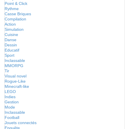
Point & Click
Rythme
Casse Briques
Compilation
Action
Simulation
Cuisine
Danse
Dessin
Educatif
Sport
Inclassable
MMORPG
Tir
Visual novel
Rogue-Like
Minecraft-like
LEGO
Indies
Gestion
Mode
Inclassable
Football
Jouets connectés
Enquête