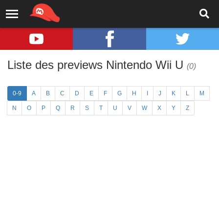
Liste des previews Nintendo Wii U
(0)
0-9
A
B
C
D
E
F
G
H
I
J
K
L
M
N
O
P
Q
R
S
T
U
V
W
X
Y
Z