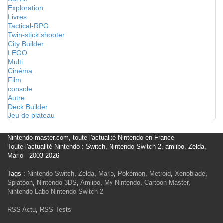
Exploration
Livres
Tactical-RPG
Twin-stick shooter
City Builder
LEGO
Multi
Cinéma
Film
console
Autre
Deck Builder
Jeu de plateau
Nintendo-master.com, toute l'actualité Nintendo en France
Toute l'actualité Nintendo : Switch, Nintendo Switch 2, amiibo, Zelda,
Mario - 2003-2026
Tags :
Nintendo Switch
,
Zelda
,
Mario
,
Pokémon
,
Metroid
,
Xenoblade
,
Splatoon
,
Nintendo 3DS
,
Amiibo
,
My Nintendo
,
Cartoon Master
,
Nintendo Labo
Nintendo Switch 2
RSS Actu
,
RSS Tests